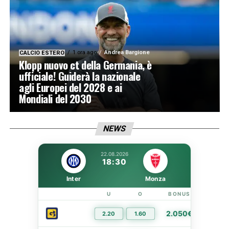
1 ora ago
Andrea Bargione
CALCIO ESTERO
Klopp nuovo ct della Germania, è
ufficiale! Guiderà la nazionale
agli Europei del 2028 e ai
Mondiali del 2030
NEWS
22.08.2026
18:30
Inter
Monza
U
O
BONUS
LIN
2.050€
2.20
1.60
PIÙ I