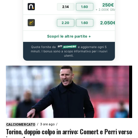
250€
2.14
1.60
PIÙ I
+ 2.000€ GRATIS
2.050€
2.20
1.60
PIÙ I
Scopri le altre partite +
Quote fornite da
e aggiornate ogni 5
minuti. I bonus sono a scopo informativo per i nuovi
utenti.
3 ore ago
CALCIOMERCATO
Torino, doppio colpo in arrivo: Comert e Perri verso