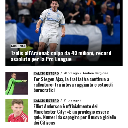
18 ore ago
ARSENAL
Tzolis all’Arsenal: colpo da 40 milioni, record
assoluto per la Pro League
20 ore ago
Andrea Bargione
CALCIO ESTERO
Ter Stegen Ajax, la trattativa continua a
rallentare: tra intesa raggiunta e ostacoli
burocratici
21 ore ago
CALCIO ESTERO
Elliot Anderson è ufficialmente del
Manchester City: «È un privilegio essere
qui». Numeri da capogiro per il nuovo gioiello
dei Citizens