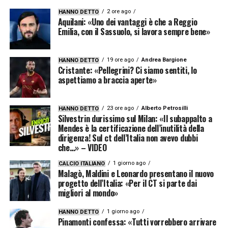
2 ore ago
HANNO DETTO
Aquilani: «Uno dei vantaggi è che a Reggio
Emilia, con il Sassuolo, si lavora sempre bene»
19 ore ago
Andrea Bargione
HANNO DETTO
Cristante: «Pellegrini? Ci siamo sentiti, lo
aspettiamo a braccia aperte»
23 ore ago
Alberto Petrosilli
HANNO DETTO
Silvestrin durissimo sul Milan: «Il subappalto a
Mendes è la certificazione dell’inutilità della
dirigenza! Sul ct dell’Italia non avevo dubbi
che…» – VIDEO
1 giorno ago
CALCIO ITALIANO
Malagò, Maldini e Leonardo presentano il nuovo
progetto dell’Italia: «Per il CT si parte dai
migliori al mondo»
1 giorno ago
HANNO DETTO
Pinamonti confessa: «Tutti vorrebbero arrivare