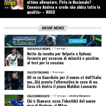
ottimo allenatore. Pirlo in Nazionale?
Conosco Andrea e credo che abbia tutte le
qualità» – VIDEO
MORE NEWS
7 ore ago
SASSUOLO NEWS
Notte da incubo per Volpato a Sydney:
fermato per eccesso di velocità e positivo
al test per la cocaina
8 ore ago
CALCIO ITALIANO
All-in su Guardiola per il nuovo ct dell’Italia
ma…Già pronta l’alternativa in caso di no.
Cosa c’è dietro il piano Maldini-Leonardo
17 ore ago
Andrea Bargione
CALCIOMERCATO
Chi è Diawara: ecco l’identikit del nuovo
vice di Pavlovic al Milan