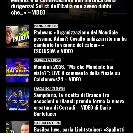
dirigenza! Sul ct dell’Italia non avevo dubbi
che…» – VIDEO
3 giorni ago
Alberto Petrosilli
HANNO DETTO
Padovan: «Organizzazione del Mondiale
pessima. Adani? Cavallo imbizzarrito ma ha
cambiato la visione del calcio» –
ESCLUSIVA e VIDEO
4 giorni ago
Andrea Bargione
CALCIO ESTERO
Mondiali 2026, “Ma che Mondiale hai
visto?”: LIVE il commento della finale su
Calcionews24 – VIDEO
4 giorni ago
SAMPDORIA NEWS
Sampdoria, la ricetta di Branco tra
occasioni e rilanci: prende forma la nuova
creatura di Corradi – VIDEO di Dario
Bartolucci
6 giorni ago
Marco Baridon
CALCIO ESTERO
Basilea Juve, parla Lichtsteiner: «Spalletti