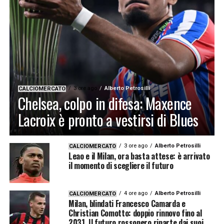
3 ore ago
Alberto Petrosilli
CALCIOMERCATO
Chelsea, colpo in difesa: Maxence
Lacroix è pronto a vestirsi di Blues
3 ore ago
Alberto Petrosilli
CALCIOMERCATO
Leao e il Milan, ora basta attese: è arrivato
il momento di scegliere il futuro
4 ore ago
Alberto Petrosilli
CALCIOMERCATO
Milan, blindati Francesco Camarda e
Christian Comotto: doppio rinnovo fino al
2031. Il futuro rossonero riparte dai suoi