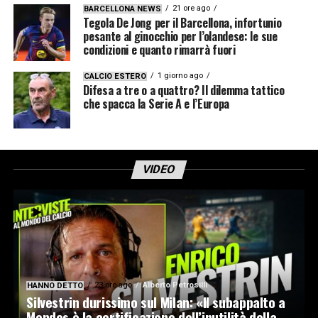
21 ore ago
BARCELLONA NEWS
Tegola De Jong per il Barcellona, infortunio
pesante al ginocchio per l’olandese: le sue
condizioni e quanto rimarrà fuori
1 giorno ago
CALCIO ESTERO
Difesa a tre o a quattro? Il dilemma tattico
che spacca la Serie A e l’Europa
VIDEO
23 ore ago
Alberto Petrosilli
HANNO DETTO
Silvestrin durissimo sul Milan: «Il subappalto a
Mendes è la certificazione dell’inutilità della