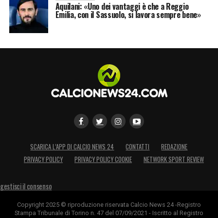
Aquilani: «Uno dei vantaggi è che a Reggio
Emilia, con il Sassuolo, si lavora sempre bene»
SCARICA L’APP DI CALCIO NEWS 24
CONTATTI
REDAZIONE
PRIVACY POLICY
PRIVACY POLICY COOKIE
NETWORK SPORT REVIEW
gestisci il consenso
Copyright 2025 © riproduzione riservata Calcio News 24 -Registro
Stampa Tribunale di Torino n. 47 del 07/09/2021 - Iscritto al Registro