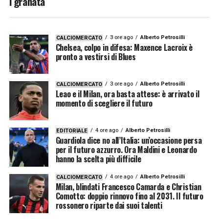
i granata
3 ore ago
Alberto Petrosilli
CALCIOMERCATO
Chelsea, colpo in difesa: Maxence Lacroix è
pronto a vestirsi di Blues
3 ore ago
Alberto Petrosilli
CALCIOMERCATO
Leao e il Milan, ora basta attese: è arrivato il
momento di scegliere il futuro
4 ore ago
Alberto Petrosilli
EDITORIALE
Guardiola dice no all’Italia: un’occasione persa
per il futuro azzurro. Ora Maldini e Leonardo
hanno la scelta più difficile
4 ore ago
Alberto Petrosilli
CALCIOMERCATO
Milan, blindati Francesco Camarda e Christian
Comotto: doppio rinnovo fino al 2031. Il futuro
rossonero riparte dai suoi talenti