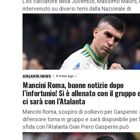
L’ex calciatore della Juventus, Massimo Mauro, 
intervenuto su diversi temi dalla Nazionale di
Mancini a Palestra fino al Milan (inviato al Royal 
I Roveri)...
4 mesi ago
ATALANTA NEWS
Mancini Roma, buone notizie dopo
l’infortunio! Si è allenato con il gruppo 
ci sarà con l’Atalanta
Mancini Roma, sospiro di sollievo per Gasperini: i
difensore torna in gruppo e sarà disponibile per 
sfida con l’Atalanta Gian Piero Gasperini può
finalmente sorridere:...