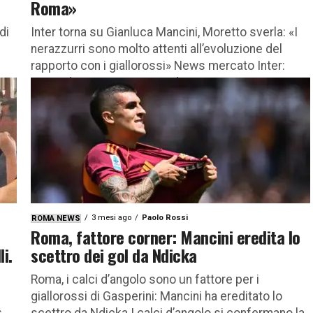
Roma»
di
Inter torna su Gianluca Mancini, Moretto sverla: «I
nerazzurri sono molto attenti all’evoluzione del
rapporto con i giallorossi» News mercato Inter:
secondo quanto riportato da Matteo...
3 mesi ago
Paolo Rossi
ROMA NEWS
Roma, fattore corner: Mancini eredita lo
i.
scettro dei gol da Ndicka
Roma, i calci d’angolo sono un fattore per i
giallorossi di Gasperini: Mancini ha ereditato lo
scettro da Ndicka I calci d’angolo si confermano la