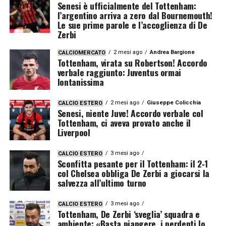
Senesi è ufficialmente del Tottenham:
l’argentino arriva a zero dal Bournemouth!
Le sue prime parole e l’accoglienza di De
Zerbi
2 mesi ago
Andrea Bargione
CALCIOMERCATO
Tottenham, virata su Robertson! Accordo
verbale raggiunto: Juventus ormai
lontanissima
2 mesi ago
Giuseppe Colicchia
CALCIO ESTERO
Senesi, niente Juve! Accordo verbale col
Tottenham, ci aveva provato anche il
Liverpool
3 mesi ago
CALCIO ESTERO
Sconfitta pesante per il Tottenham: il 2‑1
col Chelsea obbliga De Zerbi a giocarsi la
salvezza all’ultimo turno
3 mesi ago
CALCIO ESTERO
Tottenham, De Zerbi ‘sveglia’ squadra e
ambiente: «Basta piangere, i perdenti lo