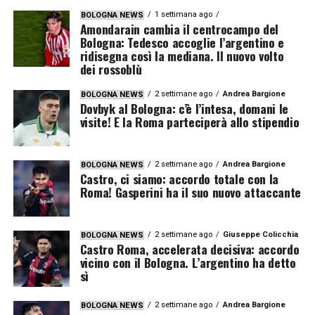
1 settimana ago
BOLOGNA NEWS
Amondarain cambia il centrocampo del
Bologna: Tedesco accoglie l’argentino e
ridisegna così la mediana. Il nuovo volto
dei rossoblù
2 settimane ago
Andrea Bargione
BOLOGNA NEWS
Dovbyk al Bologna: c’è l’intesa, domani le
visite! E la Roma parteciperà allo stipendio
2 settimane ago
Andrea Bargione
BOLOGNA NEWS
Castro, ci siamo: accordo totale con la
Roma! Gasperini ha il suo nuovo attaccante
2 settimane ago
Giuseppe Colicchia
BOLOGNA NEWS
Castro Roma, accelerata decisiva: accordo
vicino con il Bologna. L’argentino ha detto
sì
2 settimane ago
Andrea Bargione
BOLOGNA NEWS