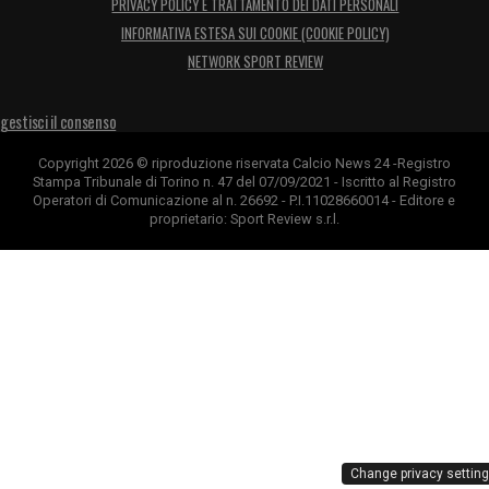
PRIVACY POLICY E TRATTAMENTO DEI DATI PERSONALI
INFORMATIVA ESTESA SUI COOKIE (COOKIE POLICY)
NETWORK SPORT REVIEW
gestisci il consenso
Copyright 2026 © riproduzione riservata Calcio News 24 -Registro
Stampa Tribunale di Torino n. 47 del 07/09/2021 - Iscritto al Registro
Operatori di Comunicazione al n. 26692 - P.I.11028660014 - Editore e
proprietario: Sport Review s.r.l.
Change privacy settin