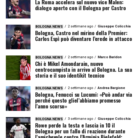
La Roma accelera sul nuovo vice Malen:
dialogo aperto con il Bologna per Castro
2 settimane ago
Giuseppe Colicchia
BOLOGNA NEWS
Bologna, Castro nel mirino della Premier:
Carlos Espì può diventare l’erede in attacco
2 settimane ago
Marco Baridon
BOLOGNA NEWS
Chi è Mikel Amondarain, nuovo
centrocampista in arrivo al Bologna. La sua
storia e il suo identikit tecnico
2 settimane ago
Andrea Bargione
BOLOGNA NEWS
Bologna, Fenucci su Lucumi: «Può andar via
perché questo gliel’abbiamo promesso
l’anno scorso»
3 settimane ago
Giuseppe Colicchia
BOLOGNA NEWS
Rowe perde la testa e lascia in 10 il
Bologna per un fallo di reazione durante
l’amichevole contro l’Arminia Bielefeld: