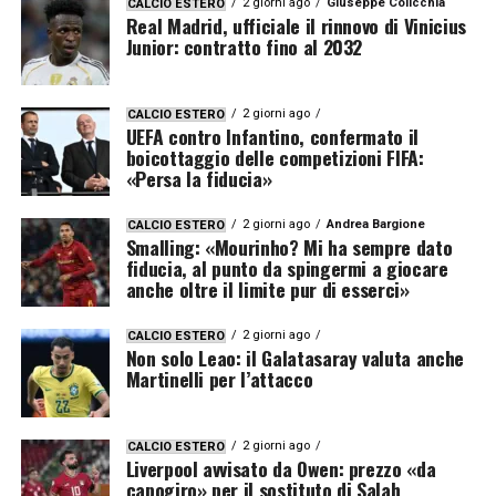
2 giorni ago
Giuseppe Colicchia
CALCIO ESTERO
Real Madrid, ufficiale il rinnovo di Vinicius
Junior: contratto fino al 2032
2 giorni ago
CALCIO ESTERO
UEFA contro Infantino, confermato il
boicottaggio delle competizioni FIFA:
«Persa la fiducia»
2 giorni ago
Andrea Bargione
CALCIO ESTERO
Smalling: «Mourinho? Mi ha sempre dato
fiducia, al punto da spingermi a giocare
anche oltre il limite pur di esserci»
2 giorni ago
CALCIO ESTERO
Non solo Leao: il Galatasaray valuta anche
Martinelli per l’attacco
2 giorni ago
CALCIO ESTERO
Liverpool avvisato da Owen: prezzo «da
capogiro» per il sostituto di Salah