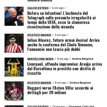
6 ore ago
CALCIO ESTERO
Bufera su Infantino! L’inchiesta del
Telegraph sulle presunte irregolarità ai
tempi della UEFA, ecco la clamorosa
ricostruzione della vicenda
6 ore ago
ATLETICO MADRID
Julian Alvarez, futuro ormai deciso! Arriva
anche la conferma del Cholo Simeone,
l’annuncio non lascia più dubbi
8 ore ago
Andrea Bargione
BARCELLONA NEWS
Liverpool, affondo improvviso: Araújo arriva
dal Barcellona in prestito con diritto di
riscatto
8 ore ago
Andrea Bargione
ATLETICO MADRID
Ruggeri verso l’Aston Villa: accordo ai
dettagli per 20 milioni
19 ore ago
Giuseppe Colicchia
CALCIO ESTERO