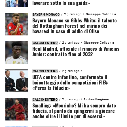
lavorare sotto la sua guida»
2 giorni ago
Giuseppe Colicchia
BAYERN MONACO
Bayern Monaco su Gibbs-White: il talento
del Nottingham Forest nel mirino dei
bavaresi in caso di addio di Olise
2 giorni ago
Giuseppe Colicchia
CALCIO ESTERO
Real Madrid, ufficiale il rinnovo di Vinicius
Junior: contratto fino al 2032
2 giorni ago
CALCIO ESTERO
UEFA contro Infantino, confermato il
boicottaggio delle competizioni FIFA:
«Persa la fiducia»
2 giorni ago
Andrea Bargione
CALCIO ESTERO
Smalling: «Mourinho? Mi ha sempre dato
fiducia, al punto da spingermi a giocare
anche oltre il limite pur di esserci»