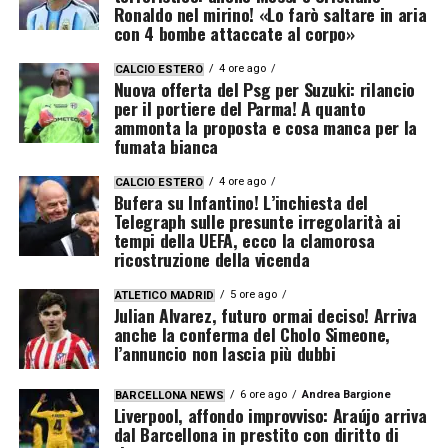
Ronaldo nel mirino! «Lo farò saltare in aria
con 4 bombe attaccate al corpo»
4 ore ago
CALCIO ESTERO
Nuova offerta del Psg per Suzuki: rilancio
per il portiere del Parma! A quanto
ammonta la proposta e cosa manca per la
fumata bianca
4 ore ago
CALCIO ESTERO
Bufera su Infantino! L’inchiesta del
Telegraph sulle presunte irregolarità ai
tempi della UEFA, ecco la clamorosa
ricostruzione della vicenda
5 ore ago
ATLETICO MADRID
Julian Alvarez, futuro ormai deciso! Arriva
anche la conferma del Cholo Simeone,
l’annuncio non lascia più dubbi
6 ore ago
Andrea Bargione
BARCELLONA NEWS
Liverpool, affondo improvviso: Araújo arriva
dal Barcellona in prestito con diritto di