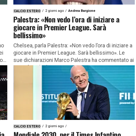
2 giorni ago
Andrea Bargione
CALCIO ESTERO
Palestra: «Non vedo l’ora di iniziare a
giocare in Premier League. Sarà
bellissimo»
no
Chelsea, parla Palestra: «Non vedo l’ora di iniziare a
ei
giocare in Premier League. Sarà bellissimo». Le
...
sue dichiarazioni Marco Palestra ha commentato ai
microfoni di Sky...
2 giorni ago
CALCIO ESTERO
ia
Mondiale 2030, per il Times Infantino