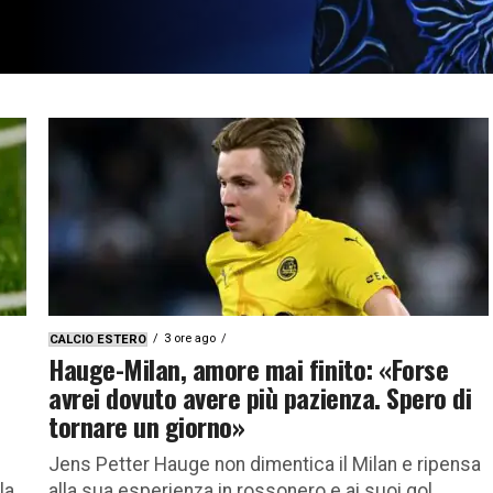
3 ore ago
CALCIO ESTERO
Hauge-Milan, amore mai finito: «Forse
avrei dovuto avere più pazienza. Spero di
tornare un giorno»
Jens Petter Hauge non dimentica il Milan e ripensa
la
alla sua esperienza in rossonero e ai suoi gol