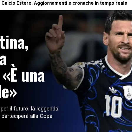
l
Calcio Estero
. Aggiornamenti e cronache in tempo reale
tina,
pa
 «È una
le»
er il futuro: la leggenda
 o parteciperà alla Copa