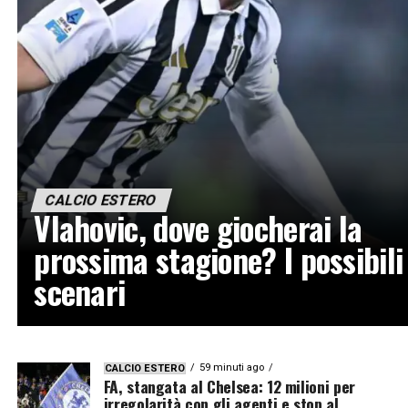
CALCIO ESTERO
Vlahovic, dove giocherai la
prossima stagione? I possibili
scenari
59 minuti ago
CALCIO ESTERO
FA, stangata al Chelsea: 12 milioni per
irregolarità con gli agenti e stop al