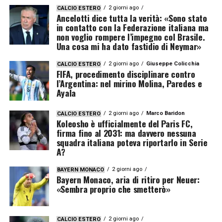
2 giorni ago
CALCIO ESTERO
Ancelotti dice tutta la verità: «Sono stato
in contatto con la Federazione italiana ma
non voglio rompere l’impegno col Brasile.
Una cosa mi ha dato fastidio di Neymar»
2 giorni ago
Giuseppe Colicchia
CALCIO ESTERO
FIFA, procedimento disciplinare contro
l’Argentina: nel mirino Molina, Paredes e
Ayala
2 giorni ago
Marco Baridon
CALCIO ESTERO
Koleosho è ufficialmente del Paris FC,
firma fino al 2031: ma davvero nessuna
squadra italiana poteva riportarlo in Serie
A?
2 giorni ago
BAYERN MONACO
Bayern Monaco, aria di ritiro per Neuer:
«Sembra proprio che smetterò»
2 giorni ago
CALCIO ESTERO