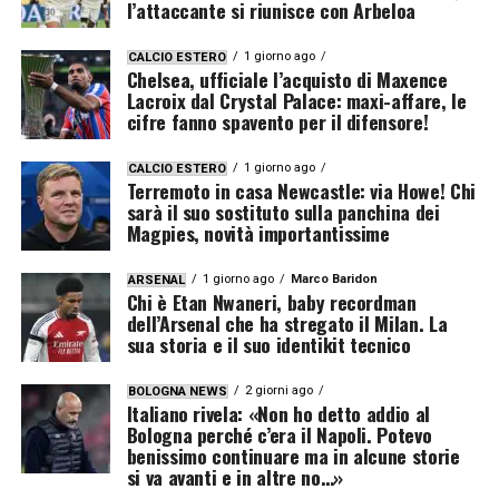
l’attaccante si riunisce con Arbeloa
1 giorno ago
CALCIO ESTERO
Chelsea, ufficiale l’acquisto di Maxence
Lacroix dal Crystal Palace: maxi-affare, le
cifre fanno spavento per il difensore!
1 giorno ago
CALCIO ESTERO
Terremoto in casa Newcastle: via Howe! Chi
sarà il suo sostituto sulla panchina dei
Magpies, novità importantissime
1 giorno ago
Marco Baridon
ARSENAL
Chi è Etan Nwaneri, baby recordman
dell’Arsenal che ha stregato il Milan. La
sua storia e il suo identikit tecnico
2 giorni ago
BOLOGNA NEWS
Italiano rivela: «Non ho detto addio al
Bologna perché c’era il Napoli. Potevo
benissimo continuare ma in alcune storie
si va avanti e in altre no…»