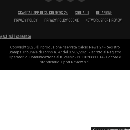
SCARICA L’APP DI CALCIO NEWS 24
CONTATTI
REDAZIONE
PRIVACY POLICY
PRIVACY POLICY COOKIE
NETWORK SPORT REVIEW
gestisci il consenso
Copyright 2025 © riproduzione riservata Calcio News 24 -Registro
Stampa Tribunale di Torino n. 47 del 07/09/2021 - Iscritto al Registro
Operatori di Comunicazione al n. 26692 - P.I.11028660014 - Editore e
proprietario: Sport Review s.r.l.