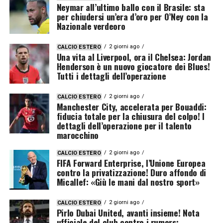
Neymar all’ultimo ballo con il Brasile: sta
per chiudersi un’era d’oro per O’Ney con la
Nazionale verdeoro
2 giorni ago
CALCIO ESTERO
Una vita al Liverpool, ora il Chelsea: Jordan
Henderson è un nuovo giocatore dei Blues!
Tutti i dettagli dell’operazione
2 giorni ago
CALCIO ESTERO
Manchester City, accelerata per Bouaddi:
fiducia totale per la chiusura del colpo! I
dettagli dell’operazione per il talento
marocchino
2 giorni ago
CALCIO ESTERO
FIFA Forward Enterprise, l’Unione Europea
contro la privatizzazione! Duro affondo di
Micallef: «Giù le mani dal nostro sport»
2 giorni ago
CALCIO ESTERO
Pirlo Dubai United, avanti insieme! Nota
ufficiale del club contro i rumors: