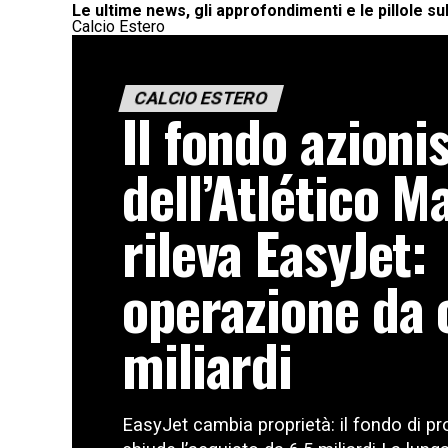
Le ultime news, gli approfondimenti e le pillole su
Calcio Estero
CALCIO ESTERO
Il fondo azioni
dell’Atlético M
rileva EasyJet:
operazione da o
miliardi
EasyJet cambia proprietà: il fondo di pro