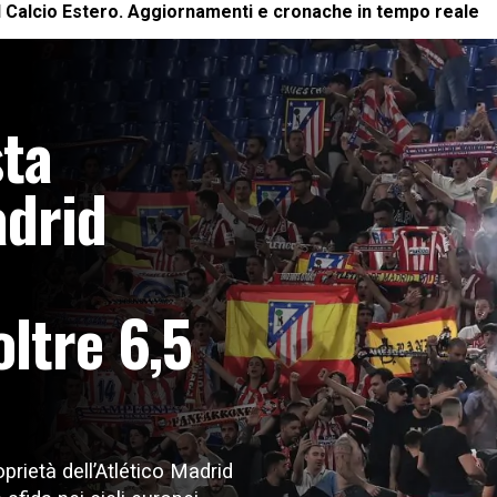
l
Calcio Estero
. Aggiornamenti e cronache in tempo reale
sta
adrid
ltre 6,5
prietà dell’Atlético Madrid