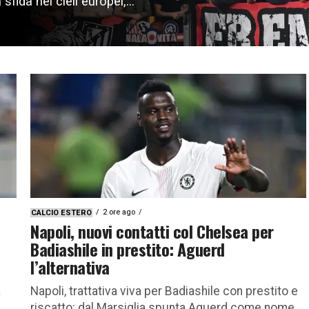
sfida nei cieli europei,...
2 ore ago
CALCIO ESTERO
Napoli, nuovi contatti col Chelsea per
Badiashile in prestito: Aguerd
l’alternativa
a
Napoli, trattativa viva per Badiashile con prestito e
riscatto: dal Marsiglia spunta Aguerd come nome