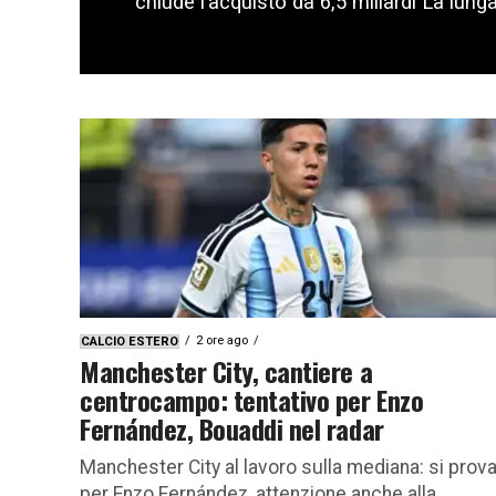
chiude l’acquisto da 6,5 miliardi La lunga 
2 ore ago
CALCIO ESTERO
Manchester City, cantiere a
centrocampo: tentativo per Enzo
Fernández, Bouaddi nel radar
Manchester City al lavoro sulla mediana: si prov
per Enzo Fernández, attenzione anche alla