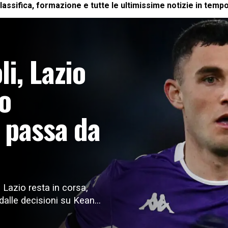
lassifica, formazione e tutte le ultimissime notizie in tempo
i, Lazio
ro
e passa da
 Lazio resta in corsa,
dalle decisioni su Kean...