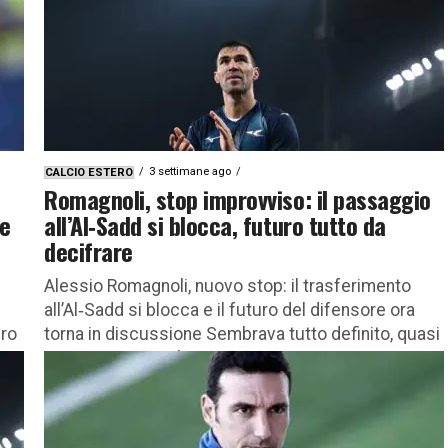
3 settimane ago
CALCIO ESTERO
Romagnoli, stop improvviso: il passaggio
be
all’Al‑Sadd si blocca, futuro tutto da
decifrare
e
Alessio Romagnoli, nuovo stop: il trasferimento
all’Al‑Sadd si blocca e il futuro del difensore ora
uro
torna in discussione Sembrava tutto definito, quasi
scritto. E invece il...