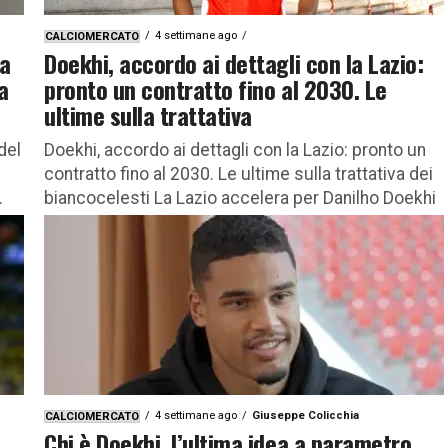
4 settimane ago
CALCIOMERCATO
la
Doekhi, accordo ai dettagli con la Lazio:
a
pronto un contratto fino al 2030. Le
ultime sulla trattativa
del
Doekhi, accordo ai dettagli con la Lazio: pronto un
contratto fino al 2030. Le ultime sulla trattativa dei
.
biancocelesti La Lazio accelera per Danilho Doekhi
e...
4 settimane ago
Giuseppe Colicchia
CALCIOMERCATO
Chi è Doekhi, l’ultima idea a parametro