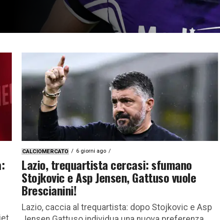
6 giorni ago
CALCIOMERCATO
:
Lazio, trequartista cercasi: sfumano
Stojkovic e Asp Jensen, Gattuso vuole
Brescianini!
Lazio, caccia al trequartista: dopo Stojkovic e Asp
iet
Jensen Gattuso individua una nuova preferenza