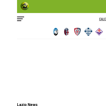
CALC
Lazio News