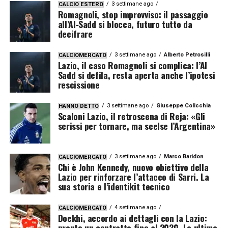
3 settimane ago
CALCIO ESTERO
Romagnoli, stop improvviso: il passaggio
all’Al‑Sadd si blocca, futuro tutto da
decifrare
3 settimane ago
Alberto Petrosilli
CALCIOMERCATO
Lazio, il caso Romagnoli si complica: l’Al
Sadd si defila, resta aperta anche l’ipotesi
rescissione
3 settimane ago
Giuseppe Colicchia
HANNO DETTO
Scaloni Lazio, il retroscena di Reja: «Gli
scrissi per tornare, ma scelse l’Argentina»
3 settimane ago
Marco Baridon
CALCIOMERCATO
Chi è John Kennedy, nuovo obiettivo della
Lazio per rinforzare l’attacco di Sarri. La
sua storia e l’identikit tecnico
4 settimane ago
CALCIOMERCATO
Doekhi, accordo ai dettagli con la Lazio:
pronto un contratto fino al 2030. Le ultime