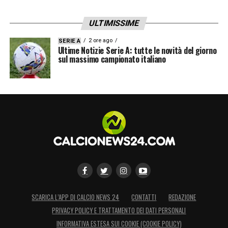
ULTIMISSIME
2 ore ago
SERIE A
Ultime Notizie Serie A: tutte le novità del giorno
sul massimo campionato italiano
SCARICA L’APP DI CALCIO NEWS 24
CONTATTI
REDAZIONE
PRIVACY POLICY E TRATTAMENTO DEI DATI PERSONALI
INFORMATIVA ESTESA SUI COOKIE (COOKIE POLICY)