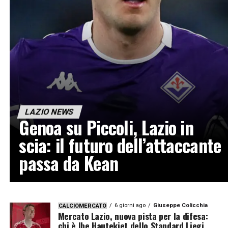
LAZIO NEWS
Genoa su Piccoli, Lazio in
scia: il futuro dell’attaccante
passa da Kean
6 giorni ago
Giuseppe Colicchia
CALCIOMERCATO
Mercato Lazio, nuova pista per la difesa:
chi è Ibe Hautekiet dello Standard Liegi