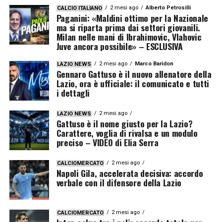
2 mesi ago
Alberto Petrosilli
CALCIO ITALIANO
Paganini: «Maldini ottimo per la Nazionale
ma si riparta prima dai settori giovanili.
Milan nelle mani di Ibrahimovic, Vlahovic
Juve ancora possibile» – ESCLUSIVA
2 mesi ago
Marco Baridon
LAZIO NEWS
Gennaro Gattuso è il nuovo allenatore della
Lazio, ora è ufficiale: il comunicato e tutti
i dettagli
2 mesi ago
LAZIO NEWS
Gattuso è il nome giusto per la Lazio?
Carattere, voglia di rivalsa e un modulo
preciso – VIDEO di Elia Serra
2 mesi ago
CALCIOMERCATO
Napoli Gila, accelerata decisiva: accordo
verbale con il difensore della Lazio
2 mesi ago
CALCIOMERCATO