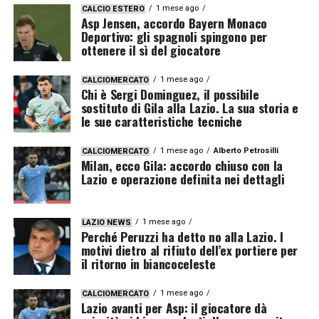
1 mese ago
CALCIO ESTERO
Asp Jensen, accordo Bayern Monaco
Deportivo: gli spagnoli spingono per
ottenere il sì del giocatore
1 mese ago
CALCIOMERCATO
Chi è Sergi Dominguez, il possibile
sostituto di Gila alla Lazio. La sua storia e
le sue caratteristiche tecniche
1 mese ago
Alberto Petrosilli
CALCIOMERCATO
Milan, ecco Gila: accordo chiuso con la
Lazio e operazione definita nei dettagli
1 mese ago
LAZIO NEWS
Perché Peruzzi ha detto no alla Lazio. I
motivi dietro al rifiuto dell’ex portiere per
il ritorno in biancoceleste
1 mese ago
CALCIOMERCATO
Lazio avanti per Asp: il giocatore dà