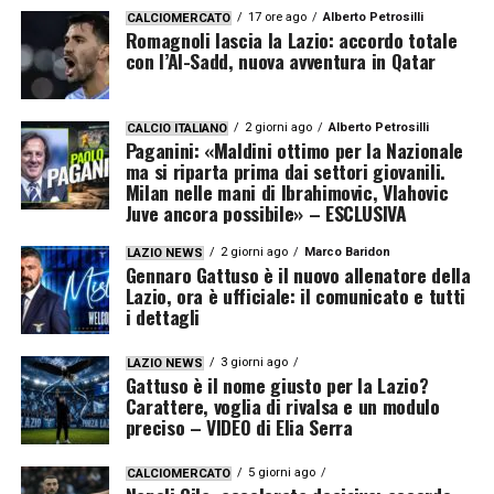
17 ore ago
Alberto Petrosilli
CALCIOMERCATO
Romagnoli lascia la Lazio: accordo totale
con l’Al-Sadd, nuova avventura in Qatar
2 giorni ago
Alberto Petrosilli
CALCIO ITALIANO
Paganini: «Maldini ottimo per la Nazionale
ma si riparta prima dai settori giovanili.
Milan nelle mani di Ibrahimovic, Vlahovic
Juve ancora possibile» – ESCLUSIVA
2 giorni ago
Marco Baridon
LAZIO NEWS
Gennaro Gattuso è il nuovo allenatore della
Lazio, ora è ufficiale: il comunicato e tutti
i dettagli
3 giorni ago
LAZIO NEWS
Gattuso è il nome giusto per la Lazio?
Carattere, voglia di rivalsa e un modulo
preciso – VIDEO di Elia Serra
5 giorni ago
CALCIOMERCATO