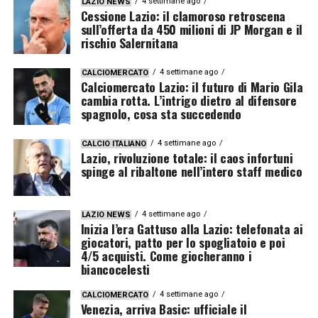
4 settimane ago
LAZIO NEWS
Cessione Lazio: il clamoroso retroscena
sull’offerta da 450 milioni di JP Morgan e il
rischio Salernitana
4 settimane ago
CALCIOMERCATO
Calciomercato Lazio: il futuro di Mario Gila
cambia rotta. L’intrigo dietro al difensore
spagnolo, cosa sta succedendo
4 settimane ago
CALCIO ITALIANO
Lazio, rivoluzione totale: il caos infortuni
spinge al ribaltone nell’intero staff medico
4 settimane ago
LAZIO NEWS
Inizia l’era Gattuso alla Lazio: telefonata ai
giocatori, patto per lo spogliatoio e poi
4/5 acquisti. Come giocheranno i
biancocelesti
4 settimane ago
CALCIOMERCATO
Venezia, arriva Basic: ufficiale il