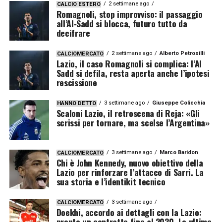
2 settimane ago
CALCIO ESTERO
Romagnoli, stop improvviso: il passaggio
all’Al‑Sadd si blocca, futuro tutto da
decifrare
2 settimane ago
Alberto Petrosilli
CALCIOMERCATO
Lazio, il caso Romagnoli si complica: l’Al
Sadd si defila, resta aperta anche l’ipotesi
rescissione
3 settimane ago
Giuseppe Colicchia
HANNO DETTO
Scaloni Lazio, il retroscena di Reja: «Gli
scrissi per tornare, ma scelse l’Argentina»
3 settimane ago
Marco Baridon
CALCIOMERCATO
Chi è John Kennedy, nuovo obiettivo della
Lazio per rinforzare l’attacco di Sarri. La
sua storia e l’identikit tecnico
3 settimane ago
CALCIOMERCATO
Doekhi, accordo ai dettagli con la Lazio:
pronto un contratto fino al 2030. Le ultime