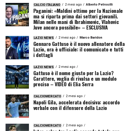
2 mesi ago
Alberto Petrosilli
CALCIO ITALIANO
Paganini: «Maldini ottimo per la Nazionale
ma si riparta prima dai settori giovanili.
Milan nelle mani di Ibrahimovic, Vlahovic
Juve ancora possibile» – ESCLUSIVA
2 mesi ago
Marco Baridon
LAZIO NEWS
Gennaro Gattuso è il nuovo allenatore della
Lazio, ora è ufficiale: il comunicato e tutti
i dettagli
2 mesi ago
LAZIO NEWS
Gattuso è il nome giusto per la Lazio?
Carattere, voglia di rivalsa e un modulo
preciso – VIDEO di Elia Serra
2 mesi ago
CALCIOMERCATO
Napoli Gila, accelerata decisiva: accordo
verbale con il difensore della Lazio
2 mesi ago
CALCIOMERCATO