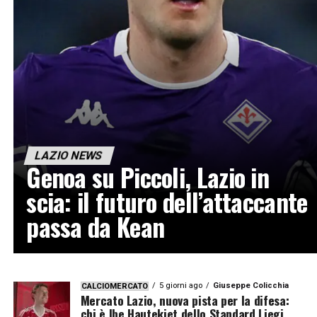
LAZIO NEWS
Genoa su Piccoli, Lazio in
scia: il futuro dell’attaccante
passa da Kean
5 giorni ago
Giuseppe Colicchia
CALCIOMERCATO
Mercato Lazio, nuova pista per la difesa:
chi è Ibe Hautekiet dello Standard Liegi