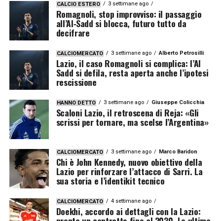
3 settimane ago
CALCIO ESTERO
Romagnoli, stop improvviso: il passaggio
all’Al‑Sadd si blocca, futuro tutto da
decifrare
3 settimane ago
Alberto Petrosilli
CALCIOMERCATO
Lazio, il caso Romagnoli si complica: l’Al
Sadd si defila, resta aperta anche l’ipotesi
rescissione
3 settimane ago
Giuseppe Colicchia
HANNO DETTO
Scaloni Lazio, il retroscena di Reja: «Gli
scrissi per tornare, ma scelse l’Argentina»
3 settimane ago
Marco Baridon
CALCIOMERCATO
Chi è John Kennedy, nuovo obiettivo della
Lazio per rinforzare l’attacco di Sarri. La
sua storia e l’identikit tecnico
4 settimane ago
CALCIOMERCATO
Doekhi, accordo ai dettagli con la Lazio:
pronto un contratto fino al 2030. Le ultime