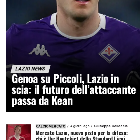
LAZIO NEWS
Genoa su Piccoli, Lazio in
scia: il futuro dell’attaccante
passa da Kean
4 giorni ago
Giuseppe Colicchia
CALCIOMERCATO
Mercato Lazio, nuova pista per la difesa:
chi è Ibe Hautekiet dello Standard Liegi