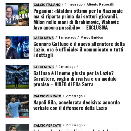
1 mese ago
Alberto Petrosilli
CALCIO ITALIANO
Paganini: «Maldini ottimo per la Nazionale
ma si riparta prima dai settori giovanili.
Milan nelle mani di Ibrahimovic, Vlahovic
Juve ancora possibile» – ESCLUSIVA
1 mese ago
Marco Baridon
LAZIO NEWS
Gennaro Gattuso è il nuovo allenatore della
Lazio, ora è ufficiale: il comunicato e tutti
i dettagli
2 mesi ago
LAZIO NEWS
Gattuso è il nome giusto per la Lazio?
Carattere, voglia di rivalsa e un modulo
preciso – VIDEO di Elia Serra
2 mesi ago
CALCIOMERCATO
Napoli Gila, accelerata decisiva: accordo
verbale con il difensore della Lazio
2 mesi ago
CALCIOMERCATO