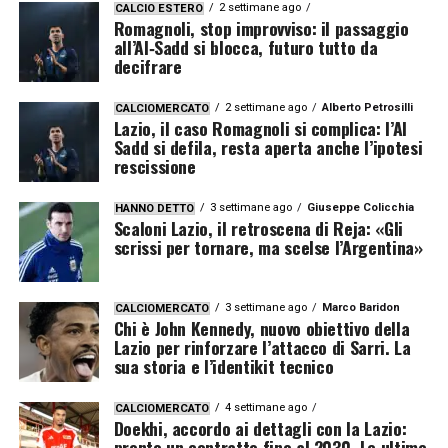
2 settimane ago
CALCIO ESTERO
Romagnoli, stop improvviso: il passaggio
all’Al‑Sadd si blocca, futuro tutto da
decifrare
2 settimane ago
Alberto Petrosilli
CALCIOMERCATO
Lazio, il caso Romagnoli si complica: l’Al
Sadd si defila, resta aperta anche l’ipotesi
rescissione
3 settimane ago
Giuseppe Colicchia
HANNO DETTO
Scaloni Lazio, il retroscena di Reja: «Gli
scrissi per tornare, ma scelse l’Argentina»
3 settimane ago
Marco Baridon
CALCIOMERCATO
Chi è John Kennedy, nuovo obiettivo della
Lazio per rinforzare l’attacco di Sarri. La
sua storia e l’identikit tecnico
4 settimane ago
CALCIOMERCATO
Doekhi, accordo ai dettagli con la Lazio:
pronto un contratto fino al 2030. Le ultime