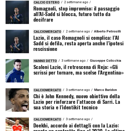
2 settimane ago
CALCIO ESTERO
Romagnoli, stop improvviso: il passaggio
all’Al‑Sadd si blocca, futuro tutto da
decifrare
2 settimane ago
Alberto Petrosilli
CALCIOMERCATO
Lazio, il caso Romagnoli si complica: l’Al
Sadd si defila, resta aperta anche l’ipotesi
rescissione
3 settimane ago
Giuseppe Colicchia
HANNO DETTO
Scaloni Lazio, il retroscena di Reja: «Gli
scrissi per tornare, ma scelse l’Argentina»
3 settimane ago
Marco Baridon
CALCIOMERCATO
Chi è John Kennedy, nuovo obiettivo della
Lazio per rinforzare l’attacco di Sarri. La
sua storia e l’identikit tecnico
3 settimane ago
CALCIOMERCATO
Doekhi, accordo ai dettagli con la Lazio:
pronto un contratto fino al 2030. Le ultime