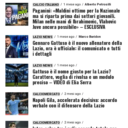
1 mese ago
Alberto Petrosilli
CALCIO ITALIANO
Paganini: «Maldini ottimo per la Nazionale
ma si riparta prima dai settori giovanili.
Milan nelle mani di Ibrahimovic, Vlahovic
Juve ancora possibile» – ESCLUSIVA
1 mese ago
Marco Baridon
LAZIO NEWS
Gennaro Gattuso è il nuovo allenatore della
Lazio, ora è ufficiale: il comunicato e tutti
i dettagli
1 mese ago
LAZIO NEWS
Gattuso è il nome giusto per la Lazio?
Carattere, voglia di rivalsa e un modulo
preciso – VIDEO di Elia Serra
2 mesi ago
CALCIOMERCATO
Napoli Gila, accelerata decisiva: accordo
verbale con il difensore della Lazio
2 mesi ago
CALCIOMERCATO