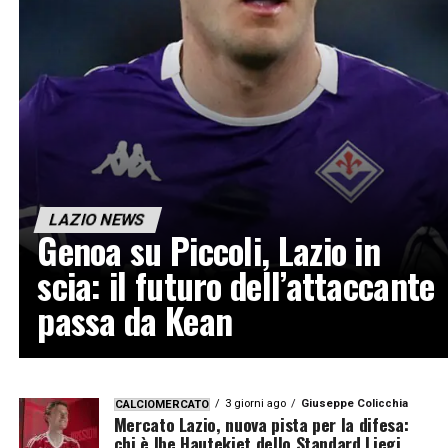
LAZIO NEWS
Genoa su Piccoli, Lazio in
scia: il futuro dell’attaccante
passa da Kean
3 giorni ago
Giuseppe Colicchia
CALCIOMERCATO
Mercato Lazio, nuova pista per la difesa:
chi è Ibe Hautekiet dello Standard Liegi