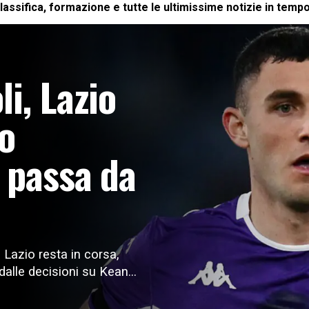
lassifica, formazione e tutte le ultimissime notizie in tempo
i, Lazio
ro
e passa da
 Lazio resta in corsa,
dalle decisioni su Kean...