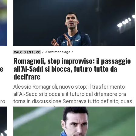
3 settimane ago
CALCIO ESTERO
Romagnoli, stop improvviso: il passaggio
be
all’Al‑Sadd si blocca, futuro tutto da
decifrare
e
Alessio Romagnoli, nuovo stop: il trasferimento
all’Al‑Sadd si blocca e il futuro del difensore ora
uro
torna in discussione Sembrava tutto definito, quasi
scritto. E invece il...