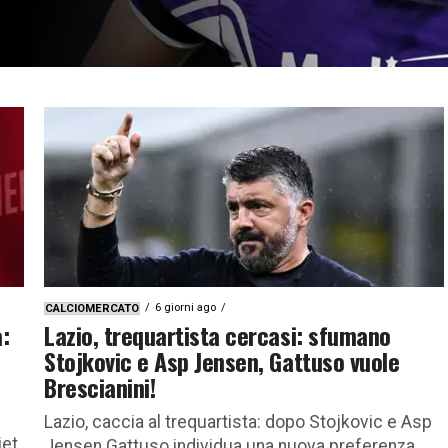
6 giorni ago
CALCIOMERCATO
:
Lazio, trequartista cercasi: sfumano
Stojkovic e Asp Jensen, Gattuso vuole
Brescianini!
Lazio, caccia al trequartista: dopo Stojkovic e Asp
iet
Jensen Gattuso individua una nuova preferenza