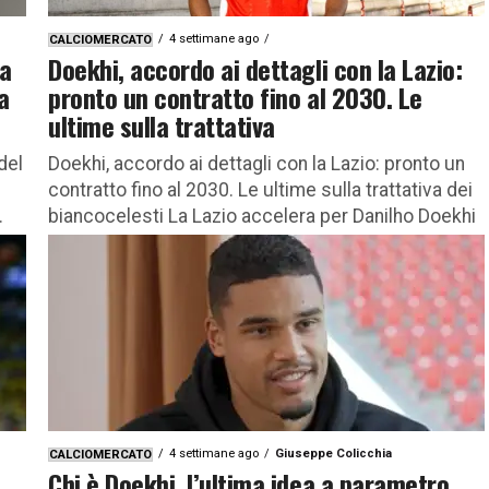
4 settimane ago
CALCIOMERCATO
la
Doekhi, accordo ai dettagli con la Lazio:
a
pronto un contratto fino al 2030. Le
ultime sulla trattativa
del
Doekhi, accordo ai dettagli con la Lazio: pronto un
contratto fino al 2030. Le ultime sulla trattativa dei
.
biancocelesti La Lazio accelera per Danilho Doekhi
e...
4 settimane ago
Giuseppe Colicchia
CALCIOMERCATO
Chi è Doekhi, l’ultima idea a parametro