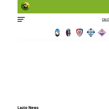
CALC
Lazio News