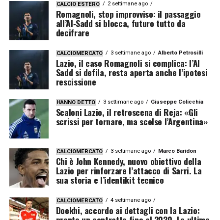
2 settimane ago
CALCIO ESTERO
Romagnoli, stop improvviso: il passaggio
all’Al‑Sadd si blocca, futuro tutto da
decifrare
3 settimane ago
Alberto Petrosilli
CALCIOMERCATO
Lazio, il caso Romagnoli si complica: l’Al
Sadd si defila, resta aperta anche l’ipotesi
rescissione
3 settimane ago
Giuseppe Colicchia
HANNO DETTO
Scaloni Lazio, il retroscena di Reja: «Gli
scrissi per tornare, ma scelse l’Argentina»
3 settimane ago
Marco Baridon
CALCIOMERCATO
Chi è John Kennedy, nuovo obiettivo della
Lazio per rinforzare l’attacco di Sarri. La
sua storia e l’identikit tecnico
4 settimane ago
CALCIOMERCATO
Doekhi, accordo ai dettagli con la Lazio:
pronto un contratto fino al 2030. Le ultime