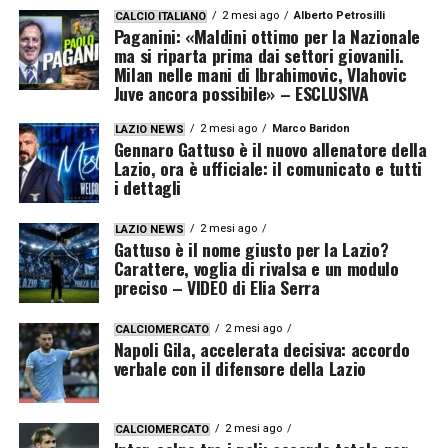
2 mesi ago
Alberto Petrosilli
CALCIO ITALIANO
Paganini: «Maldini ottimo per la Nazionale
ma si riparta prima dai settori giovanili.
Milan nelle mani di Ibrahimovic, Vlahovic
Juve ancora possibile» – ESCLUSIVA
2 mesi ago
Marco Baridon
LAZIO NEWS
Gennaro Gattuso è il nuovo allenatore della
Lazio, ora è ufficiale: il comunicato e tutti
i dettagli
2 mesi ago
LAZIO NEWS
Gattuso è il nome giusto per la Lazio?
Carattere, voglia di rivalsa e un modulo
preciso – VIDEO di Elia Serra
2 mesi ago
CALCIOMERCATO
Napoli Gila, accelerata decisiva: accordo
verbale con il difensore della Lazio
2 mesi ago
CALCIOMERCATO