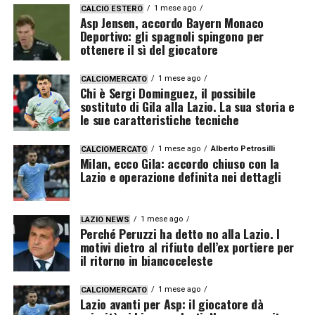
1 mese ago
CALCIO ESTERO
Asp Jensen, accordo Bayern Monaco
Deportivo: gli spagnoli spingono per
ottenere il sì del giocatore
1 mese ago
CALCIOMERCATO
Chi è Sergi Dominguez, il possibile
sostituto di Gila alla Lazio. La sua storia e
le sue caratteristiche tecniche
1 mese ago
Alberto Petrosilli
CALCIOMERCATO
Milan, ecco Gila: accordo chiuso con la
Lazio e operazione definita nei dettagli
1 mese ago
LAZIO NEWS
Perché Peruzzi ha detto no alla Lazio. I
motivi dietro al rifiuto dell’ex portiere per
il ritorno in biancoceleste
1 mese ago
CALCIOMERCATO
Lazio avanti per Asp: il giocatore dà