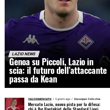
LAZIO NEWS
Genoa su Piccoli, Lazio in
scia: il futuro dell’attaccante
passa da Kean
5 giorni ago
Giuseppe Colicchia
CALCIOMERCATO
Mercato Lazio, nuova pista per la difesa:
chi è Ibe Hautekiet dello Standard Liegi