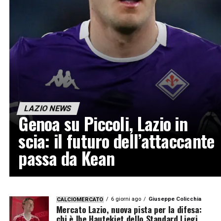
LAZIO NEWS
Genoa su Piccoli, Lazio in
scia: il futuro dell’attaccante
passa da Kean
6 giorni ago
Giuseppe Colicchia
CALCIOMERCATO
Mercato Lazio, nuova pista per la difesa:
chi è Ibe Hautekiet dello Standard Liegi