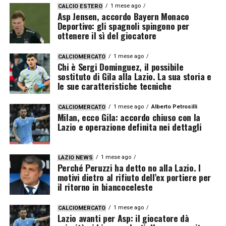
1 mese ago
CALCIO ESTERO
Asp Jensen, accordo Bayern Monaco
Deportivo: gli spagnoli spingono per
ottenere il sì del giocatore
1 mese ago
CALCIOMERCATO
Chi è Sergi Dominguez, il possibile
sostituto di Gila alla Lazio. La sua storia e
le sue caratteristiche tecniche
1 mese ago
Alberto Petrosilli
CALCIOMERCATO
Milan, ecco Gila: accordo chiuso con la
Lazio e operazione definita nei dettagli
1 mese ago
LAZIO NEWS
Perché Peruzzi ha detto no alla Lazio. I
motivi dietro al rifiuto dell’ex portiere per
il ritorno in biancoceleste
1 mese ago
CALCIOMERCATO
Lazio avanti per Asp: il giocatore dà