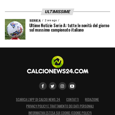
ULTIMISSIME
2 ore ago
SERIE A
Ultime Notizie Serie A: tutte le novità del giorno
sul massimo campionato italiano
SCARICA L’APP DI CALCIO NEWS 24
CONTATTI
REDAZIONE
PRIVACY POLICY E TRATTAMENTO DEI DATI PERSONALI
INFORMATIVA ESTESA SUI COOKIE (COOKIE POLICY)