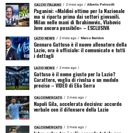
2 mesi ago
Alberto Petrosilli
CALCIO ITALIANO
Paganini: «Maldini ottimo per la Nazionale
ma si riparta prima dai settori giovanili.
Milan nelle mani di Ibrahimovic, Vlahovic
Juve ancora possibile» – ESCLUSIVA
2 mesi ago
Marco Baridon
LAZIO NEWS
Gennaro Gattuso è il nuovo allenatore della
Lazio, ora è ufficiale: il comunicato e tutti
i dettagli
2 mesi ago
LAZIO NEWS
Gattuso è il nome giusto per la Lazio?
Carattere, voglia di rivalsa e un modulo
preciso – VIDEO di Elia Serra
2 mesi ago
CALCIOMERCATO
Napoli Gila, accelerata decisiva: accordo
verbale con il difensore della Lazio
2 mesi ago
CALCIOMERCATO