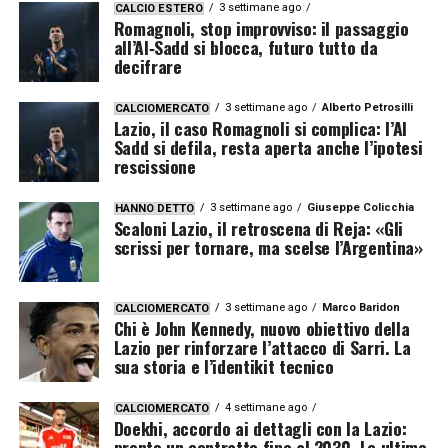
3 settimane ago
CALCIO ESTERO
Romagnoli, stop improvviso: il passaggio
all’Al‑Sadd si blocca, futuro tutto da
decifrare
3 settimane ago
Alberto Petrosilli
CALCIOMERCATO
Lazio, il caso Romagnoli si complica: l’Al
Sadd si defila, resta aperta anche l’ipotesi
rescissione
3 settimane ago
Giuseppe Colicchia
HANNO DETTO
Scaloni Lazio, il retroscena di Reja: «Gli
scrissi per tornare, ma scelse l’Argentina»
3 settimane ago
Marco Baridon
CALCIOMERCATO
Chi è John Kennedy, nuovo obiettivo della
Lazio per rinforzare l’attacco di Sarri. La
sua storia e l’identikit tecnico
4 settimane ago
CALCIOMERCATO
Doekhi, accordo ai dettagli con la Lazio:
pronto un contratto fino al 2030. Le ultime