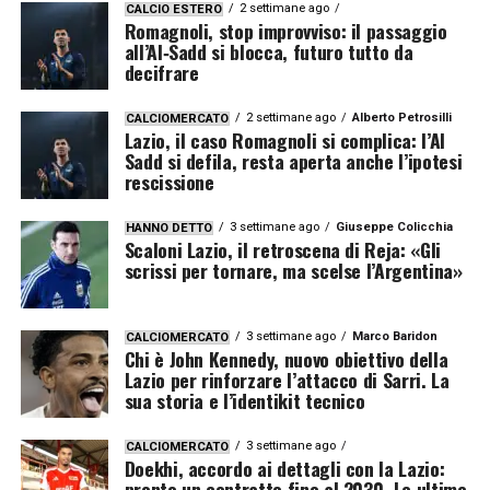
2 settimane ago
CALCIO ESTERO
Romagnoli, stop improvviso: il passaggio
all’Al‑Sadd si blocca, futuro tutto da
decifrare
2 settimane ago
Alberto Petrosilli
CALCIOMERCATO
Lazio, il caso Romagnoli si complica: l’Al
Sadd si defila, resta aperta anche l’ipotesi
rescissione
3 settimane ago
Giuseppe Colicchia
HANNO DETTO
Scaloni Lazio, il retroscena di Reja: «Gli
scrissi per tornare, ma scelse l’Argentina»
3 settimane ago
Marco Baridon
CALCIOMERCATO
Chi è John Kennedy, nuovo obiettivo della
Lazio per rinforzare l’attacco di Sarri. La
sua storia e l’identikit tecnico
3 settimane ago
CALCIOMERCATO
Doekhi, accordo ai dettagli con la Lazio:
pronto un contratto fino al 2030. Le ultime