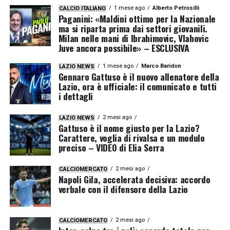
1 mese ago
Alberto Petrosilli
CALCIO ITALIANO
Paganini: «Maldini ottimo per la Nazionale
ma si riparta prima dai settori giovanili.
Milan nelle mani di Ibrahimovic, Vlahovic
Juve ancora possibile» – ESCLUSIVA
1 mese ago
Marco Baridon
LAZIO NEWS
Gennaro Gattuso è il nuovo allenatore della
Lazio, ora è ufficiale: il comunicato e tutti
i dettagli
2 mesi ago
LAZIO NEWS
Gattuso è il nome giusto per la Lazio?
Carattere, voglia di rivalsa e un modulo
preciso – VIDEO di Elia Serra
2 mesi ago
CALCIOMERCATO
Napoli Gila, accelerata decisiva: accordo
verbale con il difensore della Lazio
2 mesi ago
CALCIOMERCATO