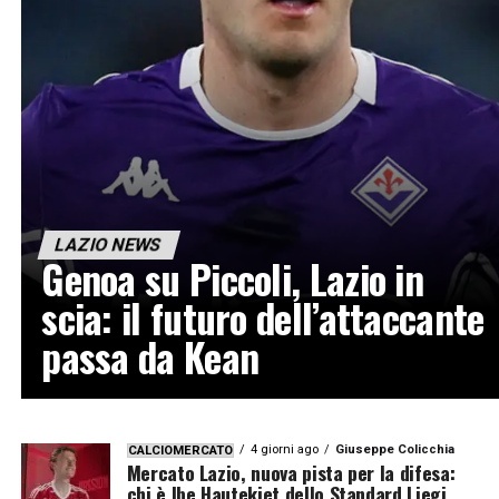
LAZIO NEWS
Genoa su Piccoli, Lazio in
scia: il futuro dell’attaccante
passa da Kean
4 giorni ago
Giuseppe Colicchia
CALCIOMERCATO
Mercato Lazio, nuova pista per la difesa:
chi è Ibe Hautekiet dello Standard Liegi