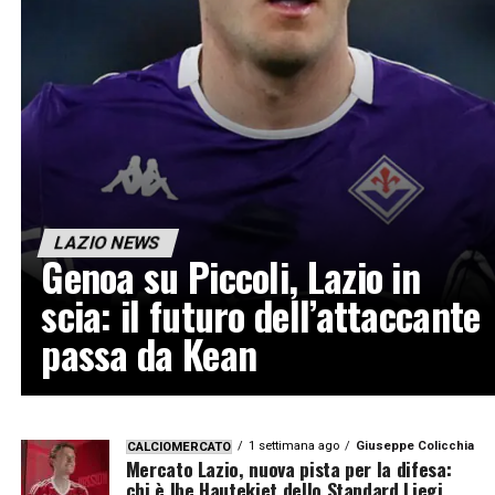
LAZIO NEWS
Genoa su Piccoli, Lazio in
scia: il futuro dell’attaccante
passa da Kean
1 settimana ago
Giuseppe Colicchia
CALCIOMERCATO
Mercato Lazio, nuova pista per la difesa:
chi è Ibe Hautekiet dello Standard Liegi