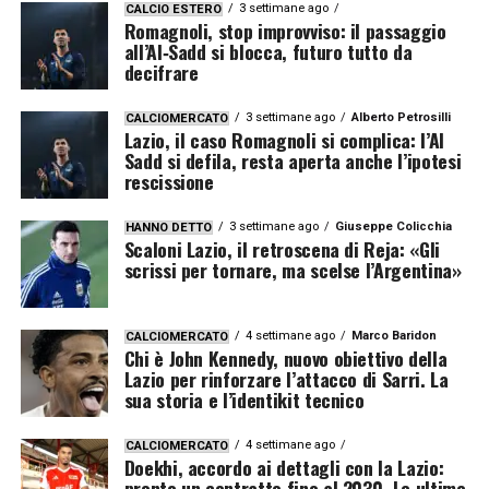
3 settimane ago
CALCIO ESTERO
Romagnoli, stop improvviso: il passaggio
all’Al‑Sadd si blocca, futuro tutto da
decifrare
3 settimane ago
Alberto Petrosilli
CALCIOMERCATO
Lazio, il caso Romagnoli si complica: l’Al
Sadd si defila, resta aperta anche l’ipotesi
rescissione
3 settimane ago
Giuseppe Colicchia
HANNO DETTO
Scaloni Lazio, il retroscena di Reja: «Gli
scrissi per tornare, ma scelse l’Argentina»
4 settimane ago
Marco Baridon
CALCIOMERCATO
Chi è John Kennedy, nuovo obiettivo della
Lazio per rinforzare l’attacco di Sarri. La
sua storia e l’identikit tecnico
4 settimane ago
CALCIOMERCATO
Doekhi, accordo ai dettagli con la Lazio:
pronto un contratto fino al 2030. Le ultime