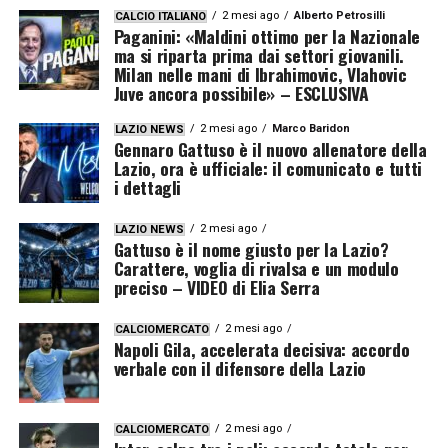
2 mesi ago
Alberto Petrosilli
CALCIO ITALIANO
Paganini: «Maldini ottimo per la Nazionale
ma si riparta prima dai settori giovanili.
Milan nelle mani di Ibrahimovic, Vlahovic
Juve ancora possibile» – ESCLUSIVA
2 mesi ago
Marco Baridon
LAZIO NEWS
Gennaro Gattuso è il nuovo allenatore della
Lazio, ora è ufficiale: il comunicato e tutti
i dettagli
2 mesi ago
LAZIO NEWS
Gattuso è il nome giusto per la Lazio?
Carattere, voglia di rivalsa e un modulo
preciso – VIDEO di Elia Serra
2 mesi ago
CALCIOMERCATO
Napoli Gila, accelerata decisiva: accordo
verbale con il difensore della Lazio
2 mesi ago
CALCIOMERCATO