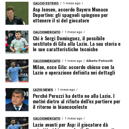
1 mese ago
CALCIO ESTERO
Asp Jensen, accordo Bayern Monaco
Deportivo: gli spagnoli spingono per
ottenere il sì del giocatore
1 mese ago
CALCIOMERCATO
Chi è Sergi Dominguez, il possibile
sostituto di Gila alla Lazio. La sua storia e
le sue caratteristiche tecniche
1 mese ago
Alberto Petrosilli
CALCIOMERCATO
Milan, ecco Gila: accordo chiuso con la
Lazio e operazione definita nei dettagli
1 mese ago
LAZIO NEWS
Perché Peruzzi ha detto no alla Lazio. I
motivi dietro al rifiuto dell’ex portiere per
il ritorno in biancoceleste
1 mese ago
CALCIOMERCATO
Lazio avanti per Asp: il giocatore dà