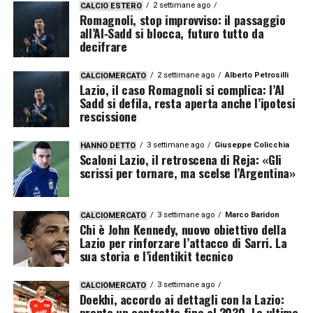
2 settimane ago
CALCIO ESTERO
Romagnoli, stop improvviso: il passaggio
all’Al‑Sadd si blocca, futuro tutto da
decifrare
2 settimane ago
Alberto Petrosilli
CALCIOMERCATO
Lazio, il caso Romagnoli si complica: l’Al
Sadd si defila, resta aperta anche l’ipotesi
rescissione
3 settimane ago
Giuseppe Colicchia
HANNO DETTO
Scaloni Lazio, il retroscena di Reja: «Gli
scrissi per tornare, ma scelse l’Argentina»
3 settimane ago
Marco Baridon
CALCIOMERCATO
Chi è John Kennedy, nuovo obiettivo della
Lazio per rinforzare l’attacco di Sarri. La
sua storia e l’identikit tecnico
3 settimane ago
CALCIOMERCATO
Doekhi, accordo ai dettagli con la Lazio:
pronto un contratto fino al 2030. Le ultime