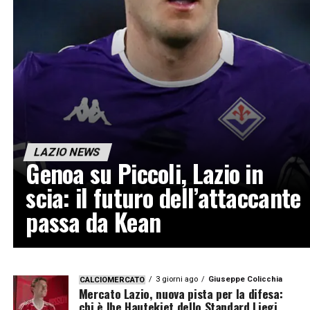
LAZIO NEWS
Genoa su Piccoli, Lazio in
scia: il futuro dell’attaccante
passa da Kean
3 giorni ago
Giuseppe Colicchia
CALCIOMERCATO
Mercato Lazio, nuova pista per la difesa:
chi è Ibe Hautekiet dello Standard Liegi