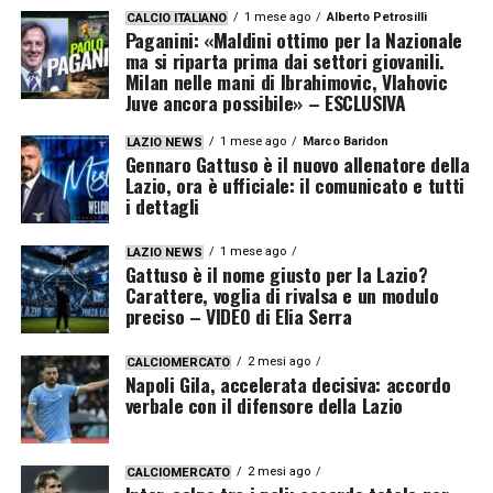
1 mese ago
Alberto Petrosilli
CALCIO ITALIANO
Paganini: «Maldini ottimo per la Nazionale
ma si riparta prima dai settori giovanili.
Milan nelle mani di Ibrahimovic, Vlahovic
Juve ancora possibile» – ESCLUSIVA
1 mese ago
Marco Baridon
LAZIO NEWS
Gennaro Gattuso è il nuovo allenatore della
Lazio, ora è ufficiale: il comunicato e tutti
i dettagli
1 mese ago
LAZIO NEWS
Gattuso è il nome giusto per la Lazio?
Carattere, voglia di rivalsa e un modulo
preciso – VIDEO di Elia Serra
2 mesi ago
CALCIOMERCATO
Napoli Gila, accelerata decisiva: accordo
verbale con il difensore della Lazio
2 mesi ago
CALCIOMERCATO