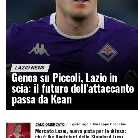
LAZIO NEWS
Genoa su Piccoli, Lazio in
scia: il futuro dell’attaccante
passa da Kean
3 giorni ago
Giuseppe Colicchia
CALCIOMERCATO
Mercato Lazio, nuova pista per la difesa:
chi è Ibe Hautekiet dello Standard Liegi