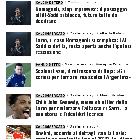
2 settimane ago
CALCIO ESTERO
Romagnoli, stop improvviso: il passaggio
all’Al‑Sadd si blocca, futuro tutto da
decifrare
2 settimane ago
Alberto Petrosilli
CALCIOMERCATO
Lazio, il caso Romagnoli si complica: l’Al
Sadd si defila, resta aperta anche l’ipotesi
rescissione
3 settimane ago
Giuseppe Colicchia
HANNO DETTO
Scaloni Lazio, il retroscena di Reja: «Gli
scrissi per tornare, ma scelse l’Argentina»
3 settimane ago
Marco Baridon
CALCIOMERCATO
Chi è John Kennedy, nuovo obiettivo della
Lazio per rinforzare l’attacco di Sarri. La
sua storia e l’identikit tecnico
3 settimane ago
CALCIOMERCATO
Doekhi, accordo ai dettagli con la Lazio:
pronto un contratto fino al 2030. Le ultime