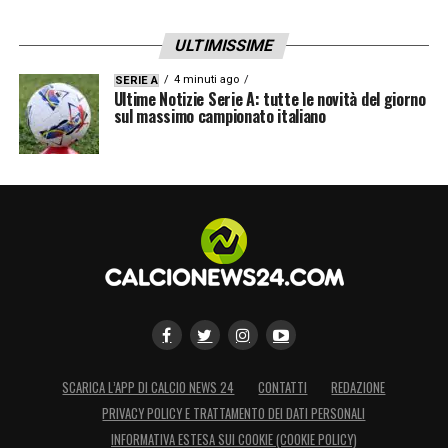
ULTIMISSIME
4 minuti ago
SERIE A
Ultime Notizie Serie A: tutte le novità del giorno
sul massimo campionato italiano
SCARICA L’APP DI CALCIO NEWS 24
CONTATTI
REDAZIONE
PRIVACY POLICY E TRATTAMENTO DEI DATI PERSONALI
INFORMATIVA ESTESA SUI COOKIE (COOKIE POLICY)