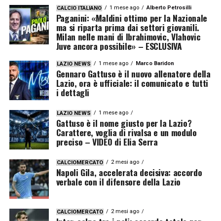
1 mese ago
Alberto Petrosilli
CALCIO ITALIANO
Paganini: «Maldini ottimo per la Nazionale
ma si riparta prima dai settori giovanili.
Milan nelle mani di Ibrahimovic, Vlahovic
Juve ancora possibile» – ESCLUSIVA
1 mese ago
Marco Baridon
LAZIO NEWS
Gennaro Gattuso è il nuovo allenatore della
Lazio, ora è ufficiale: il comunicato e tutti
i dettagli
1 mese ago
LAZIO NEWS
Gattuso è il nome giusto per la Lazio?
Carattere, voglia di rivalsa e un modulo
preciso – VIDEO di Elia Serra
2 mesi ago
CALCIOMERCATO
Napoli Gila, accelerata decisiva: accordo
verbale con il difensore della Lazio
2 mesi ago
CALCIOMERCATO