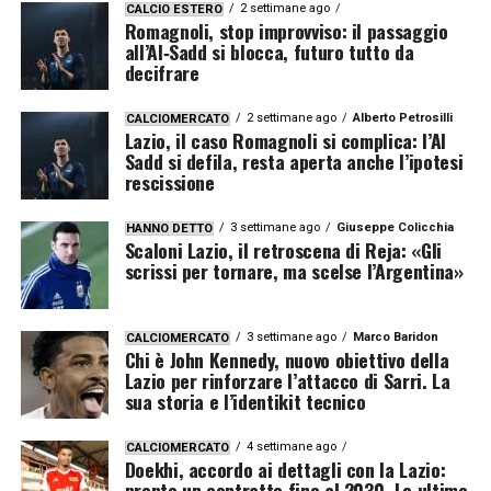
2 settimane ago
CALCIO ESTERO
Romagnoli, stop improvviso: il passaggio
all’Al‑Sadd si blocca, futuro tutto da
decifrare
2 settimane ago
Alberto Petrosilli
CALCIOMERCATO
Lazio, il caso Romagnoli si complica: l’Al
Sadd si defila, resta aperta anche l’ipotesi
rescissione
3 settimane ago
Giuseppe Colicchia
HANNO DETTO
Scaloni Lazio, il retroscena di Reja: «Gli
scrissi per tornare, ma scelse l’Argentina»
3 settimane ago
Marco Baridon
CALCIOMERCATO
Chi è John Kennedy, nuovo obiettivo della
Lazio per rinforzare l’attacco di Sarri. La
sua storia e l’identikit tecnico
4 settimane ago
CALCIOMERCATO
Doekhi, accordo ai dettagli con la Lazio:
pronto un contratto fino al 2030. Le ultime