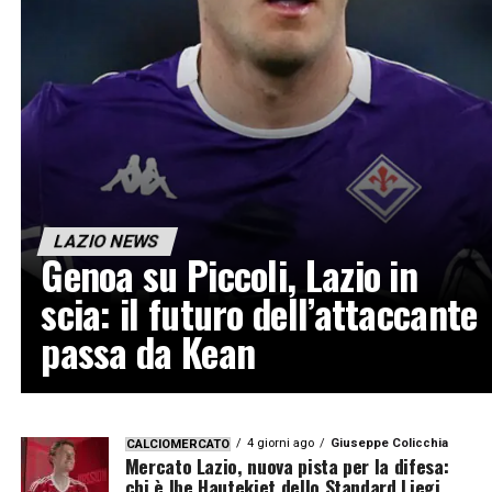
LAZIO NEWS
Genoa su Piccoli, Lazio in
scia: il futuro dell’attaccante
passa da Kean
4 giorni ago
Giuseppe Colicchia
CALCIOMERCATO
Mercato Lazio, nuova pista per la difesa:
chi è Ibe Hautekiet dello Standard Liegi