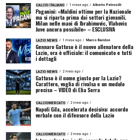
1 mese ago
Alberto Petrosilli
CALCIO ITALIANO
Paganini: «Maldini ottimo per la Nazionale
ma si riparta prima dai settori giovanili.
Milan nelle mani di Ibrahimovic, Vlahovic
Juve ancora possibile» – ESCLUSIVA
1 mese ago
Marco Baridon
LAZIO NEWS
Gennaro Gattuso è il nuovo allenatore della
Lazio, ora è ufficiale: il comunicato e tutti
i dettagli
2 mesi ago
LAZIO NEWS
Gattuso è il nome giusto per la Lazio?
Carattere, voglia di rivalsa e un modulo
preciso – VIDEO di Elia Serra
2 mesi ago
CALCIOMERCATO
Napoli Gila, accelerata decisiva: accordo
verbale con il difensore della Lazio
2 mesi ago
CALCIOMERCATO