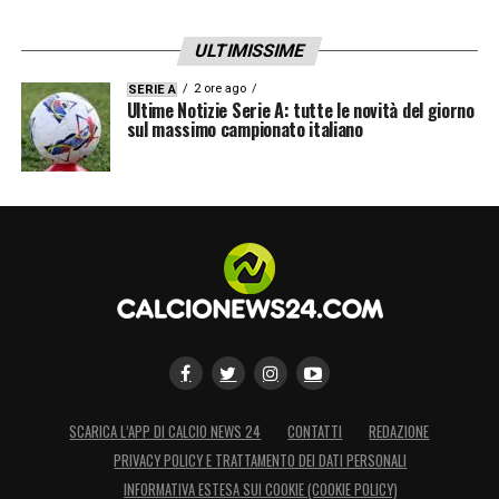
ULTIMISSIME
2 ore ago
SERIE A
Ultime Notizie Serie A: tutte le novità del giorno
sul massimo campionato italiano
SCARICA L’APP DI CALCIO NEWS 24
CONTATTI
REDAZIONE
PRIVACY POLICY E TRATTAMENTO DEI DATI PERSONALI
INFORMATIVA ESTESA SUI COOKIE (COOKIE POLICY)