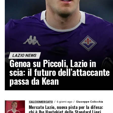
LAZIO NEWS
Genoa su Piccoli, Lazio in
scia: il futuro dell’attaccante
passa da Kean
6 giorni ago
Giuseppe Colicchia
CALCIOMERCATO
Mercato Lazio, nuova pista per la difesa:
chi è Ibe Hautekiet dello Standard Liegi