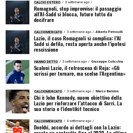
3 settimane ago
CALCIO ESTERO
Romagnoli, stop improvviso: il passaggio
all’Al‑Sadd si blocca, futuro tutto da
decifrare
3 settimane ago
Alberto Petrosilli
CALCIOMERCATO
Lazio, il caso Romagnoli si complica: l’Al
Sadd si defila, resta aperta anche l’ipotesi
rescissione
3 settimane ago
Giuseppe Colicchia
HANNO DETTO
Scaloni Lazio, il retroscena di Reja: «Gli
scrissi per tornare, ma scelse l’Argentina»
3 settimane ago
Marco Baridon
CALCIOMERCATO
Chi è John Kennedy, nuovo obiettivo della
Lazio per rinforzare l’attacco di Sarri. La
sua storia e l’identikit tecnico
4 settimane ago
CALCIOMERCATO
Doekhi, accordo ai dettagli con la Lazio:
pronto un contratto fino al 2030. Le ultime