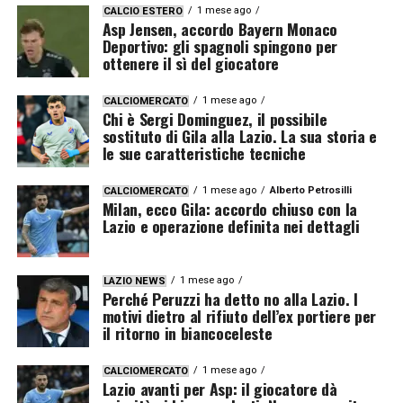
1 mese ago
CALCIO ESTERO
Asp Jensen, accordo Bayern Monaco
Deportivo: gli spagnoli spingono per
ottenere il sì del giocatore
1 mese ago
CALCIOMERCATO
Chi è Sergi Dominguez, il possibile
sostituto di Gila alla Lazio. La sua storia e
le sue caratteristiche tecniche
1 mese ago
Alberto Petrosilli
CALCIOMERCATO
Milan, ecco Gila: accordo chiuso con la
Lazio e operazione definita nei dettagli
1 mese ago
LAZIO NEWS
Perché Peruzzi ha detto no alla Lazio. I
motivi dietro al rifiuto dell’ex portiere per
il ritorno in biancoceleste
1 mese ago
CALCIOMERCATO
Lazio avanti per Asp: il giocatore dà