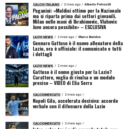
2 mesi ago
Alberto Petrosilli
CALCIO ITALIANO
Paganini: «Maldini ottimo per la Nazionale
ma si riparta prima dai settori giovanili.
Milan nelle mani di Ibrahimovic, Vlahovic
Juve ancora possibile» – ESCLUSIVA
2 mesi ago
Marco Baridon
LAZIO NEWS
Gennaro Gattuso è il nuovo allenatore della
Lazio, ora è ufficiale: il comunicato e tutti
i dettagli
2 mesi ago
LAZIO NEWS
Gattuso è il nome giusto per la Lazio?
Carattere, voglia di rivalsa e un modulo
preciso – VIDEO di Elia Serra
2 mesi ago
CALCIOMERCATO
Napoli Gila, accelerata decisiva: accordo
verbale con il difensore della Lazio
2 mesi ago
CALCIOMERCATO