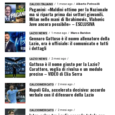
1 mese ago
Alberto Petrosilli
CALCIO ITALIANO
Paganini: «Maldini ottimo per la Nazionale
ma si riparta prima dai settori giovanili.
Milan nelle mani di Ibrahimovic, Vlahovic
Juve ancora possibile» – ESCLUSIVA
1 mese ago
Marco Baridon
LAZIO NEWS
Gennaro Gattuso è il nuovo allenatore della
Lazio, ora è ufficiale: il comunicato e tutti
i dettagli
2 mesi ago
LAZIO NEWS
Gattuso è il nome giusto per la Lazio?
Carattere, voglia di rivalsa e un modulo
preciso – VIDEO di Elia Serra
2 mesi ago
CALCIOMERCATO
Napoli Gila, accelerata decisiva: accordo
verbale con il difensore della Lazio
2 mesi ago
CALCIOMERCATO