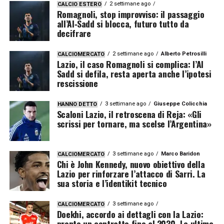
2 settimane ago
CALCIO ESTERO
Romagnoli, stop improvviso: il passaggio
all’Al‑Sadd si blocca, futuro tutto da
decifrare
2 settimane ago
Alberto Petrosilli
CALCIOMERCATO
Lazio, il caso Romagnoli si complica: l’Al
Sadd si defila, resta aperta anche l’ipotesi
rescissione
3 settimane ago
Giuseppe Colicchia
HANNO DETTO
Scaloni Lazio, il retroscena di Reja: «Gli
scrissi per tornare, ma scelse l’Argentina»
3 settimane ago
Marco Baridon
CALCIOMERCATO
Chi è John Kennedy, nuovo obiettivo della
Lazio per rinforzare l’attacco di Sarri. La
sua storia e l’identikit tecnico
3 settimane ago
CALCIOMERCATO
Doekhi, accordo ai dettagli con la Lazio:
pronto un contratto fino al 2030. Le ultime