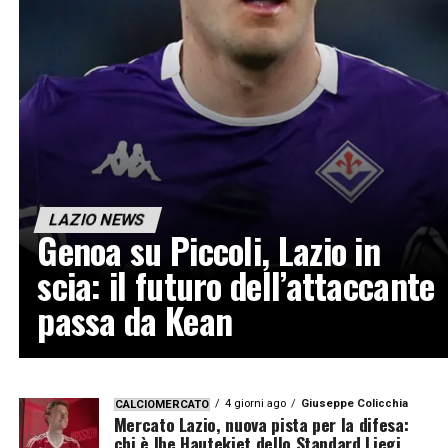
LAZIO NEWS
Genoa su Piccoli, Lazio in
scia: il futuro dell’attaccante
passa da Kean
4 giorni ago
Giuseppe Colicchia
CALCIOMERCATO
Mercato Lazio, nuova pista per la difesa:
chi è Ibe Hautekiet dello Standard Liegi