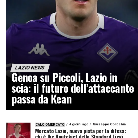
LAZIO NEWS
Genoa su Piccoli, Lazio in
scia: il futuro dell’attaccante
passa da Kean
4 giorni ago
Giuseppe Colicchia
CALCIOMERCATO
Mercato Lazio, nuova pista per la difesa:
chi è Ibe Hautekiet dello Standard Liegi