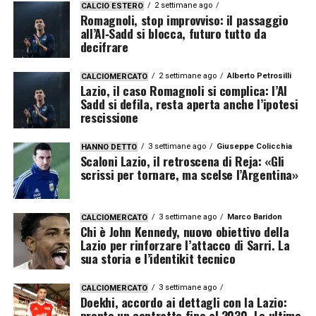
2 settimane ago
CALCIO ESTERO
Romagnoli, stop improvviso: il passaggio
all’Al‑Sadd si blocca, futuro tutto da
decifrare
2 settimane ago
Alberto Petrosilli
CALCIOMERCATO
Lazio, il caso Romagnoli si complica: l’Al
Sadd si defila, resta aperta anche l’ipotesi
rescissione
3 settimane ago
Giuseppe Colicchia
HANNO DETTO
Scaloni Lazio, il retroscena di Reja: «Gli
scrissi per tornare, ma scelse l’Argentina»
3 settimane ago
Marco Baridon
CALCIOMERCATO
Chi è John Kennedy, nuovo obiettivo della
Lazio per rinforzare l’attacco di Sarri. La
sua storia e l’identikit tecnico
3 settimane ago
CALCIOMERCATO
Doekhi, accordo ai dettagli con la Lazio:
pronto un contratto fino al 2030. Le ultime