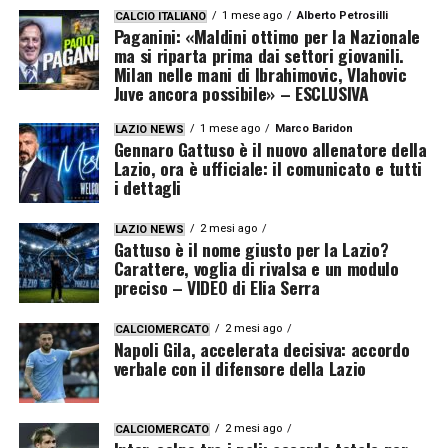
1 mese ago
Alberto Petrosilli
CALCIO ITALIANO
Paganini: «Maldini ottimo per la Nazionale
ma si riparta prima dai settori giovanili.
Milan nelle mani di Ibrahimovic, Vlahovic
Juve ancora possibile» – ESCLUSIVA
1 mese ago
Marco Baridon
LAZIO NEWS
Gennaro Gattuso è il nuovo allenatore della
Lazio, ora è ufficiale: il comunicato e tutti
i dettagli
2 mesi ago
LAZIO NEWS
Gattuso è il nome giusto per la Lazio?
Carattere, voglia di rivalsa e un modulo
preciso – VIDEO di Elia Serra
2 mesi ago
CALCIOMERCATO
Napoli Gila, accelerata decisiva: accordo
verbale con il difensore della Lazio
2 mesi ago
CALCIOMERCATO