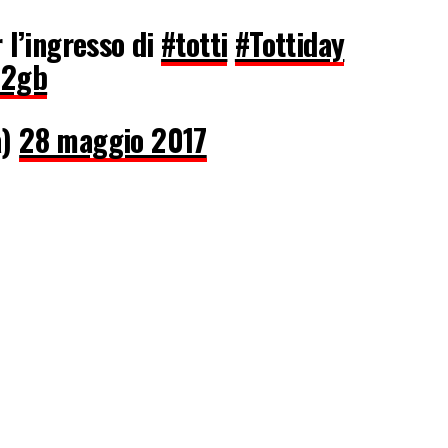
r l’ingresso di
#totti
#Tottiday
M2gb
a)
28 maggio 2017