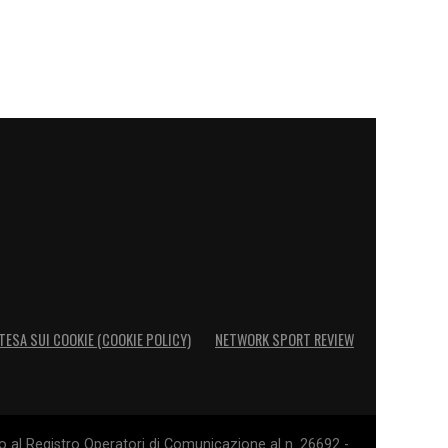
TESA SUI COOKIE (COOKIE POLICY)
NETWORK SPORT REVIEW
o al Registro Operatori di Comunicazione al n. 26692 -