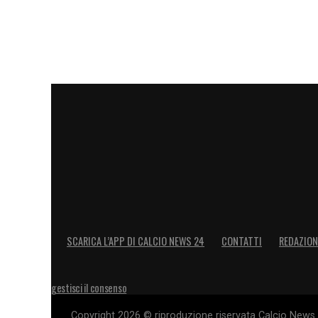
SCARICA L’APP DI CALCIO NEWS 24
CONTATTI
REDAZION
gestisci il consenso
Copyright 2026 © riproduzione riservata Calcio News 2