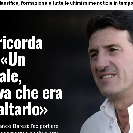
classifica, formazione e tutte le ultimissime notizie in temp
ricorda
 «Un
ale,
va che era
altarlo»
nco Baresi: l’ex portiere