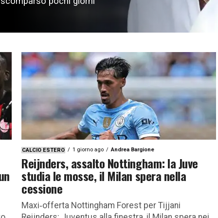
, scomparso pochi giorni
1 giorno ago
Andrea Bargione
CALCIO ESTERO
Reijnders, assalto Nottingham: la Juve
 un
studia le mosse, il Milan spera nella
cessione
Maxi‑offerta Nottingham Forest per Tijjani
to
Reijnders: Juventus alla finestra, il Milan spera nei