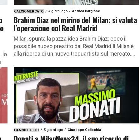
4 giorni ago
Andrea Bargione
CALCIOMERCATO
o
Brahim Díaz nel mirino del Milan: si valuta
do
l’operazione col Real Madrid
Milan, spunta la pazza idea Brahim Díaz: ecco il
possibile nuovo prestito dal Real Madrid Il Milan è
alla ricerca di un nuovo trequartista sul mercato....
 Io
i
5 giorni ago
Giuseppe Colicchia
HANNO DETTO
n
Donati a MilanNews24, il suo ricordo di