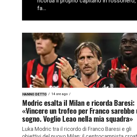
ricorda il proprio capitano in rossonero
fa...
14 ore ago
HANNO DETTO
Modric esalta il Milan e ricorda Baresi:
«Vincere un trofeo per Franco sarebbe
sogno. Voglio Leao nella mia squadra»
Luka Modric tra il ricordo di Franco Baresi e gli
obiettivi del nuovo Milan: il centrocampista croa