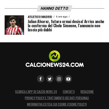
HANNO DETTO
6 ore ago
ATLETICO MADRID
Julian Alvarez, futuro ormai deciso! Arriva anche
la conferma del Cholo Simeone, l’annuncio non
lascia più dubbi
SCARICA L’APP DI CALCIO NEWS 24
CONTATTI
REDAZIONE
PRIVACY POLICY E TRATTAMENTO DEI DATI PERSONALI
INFORMATIVA ESTESA SUI COOKIE (COOKIE POLICY)