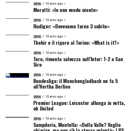
10 anni ago
2016
Moratti: «Io non vendo niente»
10 anni ago
2016
Rudiger: «Dovevamo farne 3 subito»
10 anni ago
2016
Thohir e il rigore al Torino: «What is it?»
10 anni ago
2016
Toro, rimonta salvezza sull’Inter: 1-2 a San
Siro
10 anni ago
2016
Bundesliga: il Monchengladbach ne fa 5
all’Hertha Berlino
10 anni ago
2016
Premier League: Leicester allunga in vetta,
ok United
10 anni ago
2016
Sampdoria, Montella: «Della Valle? Voglio
chiarire, ma non c’è la stessa volontà» | PS