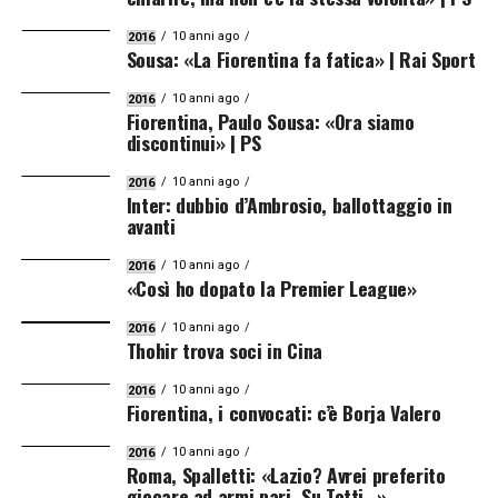
10 anni ago
2016
Sousa: «La Fiorentina fa fatica» | Rai Sport
10 anni ago
2016
Fiorentina, Paulo Sousa: «Ora siamo
discontinui» | PS
10 anni ago
2016
Inter: dubbio d’Ambrosio, ballottaggio in
avanti
10 anni ago
2016
«Così ho dopato la Premier League»
10 anni ago
2016
Thohir trova soci in Cina
10 anni ago
2016
Fiorentina, i convocati: c’è Borja Valero
10 anni ago
2016
Roma, Spalletti: «Lazio? Avrei preferito
giocare ad armi pari. Su Totti…»