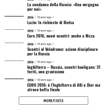
La condanna della Russia: «Una vergogna
per noi»
10 anni ago
2016
Lazio: le richieste di Bielsa
10 anni ago
2016
Euro 2016, nuovi scontri: anche a Nizza
10 anni ago
2016
Scontri al Velodrome: azione disciplinare
per la Russia
10 anni ago
2016
Inghilterra – Russia, scontri hooligans: 31
feriti, uno gravissimo
10 anni ago
2016
EURO 2016: è l’Inghilterra di Alli e Dier ma
atroce beffa finale
MORE POSTS