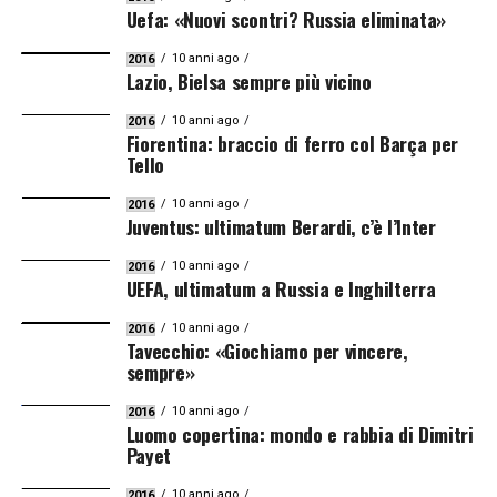
Uefa: «Nuovi scontri? Russia eliminata»
10 anni ago
2016
Lazio, Bielsa sempre più vicino
10 anni ago
2016
Fiorentina: braccio di ferro col Barça per
Tello
10 anni ago
2016
Juventus: ultimatum Berardi, c’è l’Inter
10 anni ago
2016
UEFA, ultimatum a Russia e Inghilterra
10 anni ago
2016
Tavecchio: «Giochiamo per vincere,
sempre»
10 anni ago
2016
Luomo copertina: mondo e rabbia di Dimitri
Payet
10 anni ago
2016