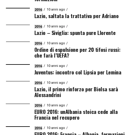
10 anni ago
2016
Lazio, saltata la trattativa per Adriano
10 anni ago
2016
Lazio – Siviglia: spunta pure Llorente
10 anni ago
2016
Ordine di espulsione per 20 tifosi russi:
che farà l’UEFA?
10 anni ago
2016
Juventus: incontro col Lipsia per Lemina
10 anni ago
2016
Lazio, il primo rinforzo per Bielsa sarà
Alessandrini
10 anni ago
2016
EURO 2016: unAlbania stoica cede alla
Francia nel recupero
10 anni ago
2016
EURO 2016: Francia – Albania, formazioni