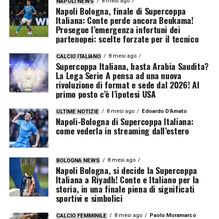
8 mesi ago
NAPOLI NEWS
Napoli Bologna, finale di Supercoppa
Italiana: Conte perde ancora Beukama!
Prosegue l’emergenza infortuni dei
partenopei: scelte forzate per il tecnico
8 mesi ago
CALCIO ITALIANO
Supercoppa Italiana, basta Arabia Saudita?
La Lega Serie A pensa ad una nuova
rivoluzione di format e sede dal 2026! Al
primo posto c’è l’ipotesi USA
8 mesi ago
Edoardo D'Amato
ULTIME NOTIZIE
Napoli-Bologna di Supercoppa Italiana:
come vederla in streaming dall’estero
8 mesi ago
BOLOGNA NEWS
Napoli Bologna, si decide la Supercoppa
Italiana a Riyadh! Conte e Italiano per la
storia, in una finale piena di significati
sportivi e simbolici
8 mesi ago
Paolo Moramarco
CALCIO FEMMINILE