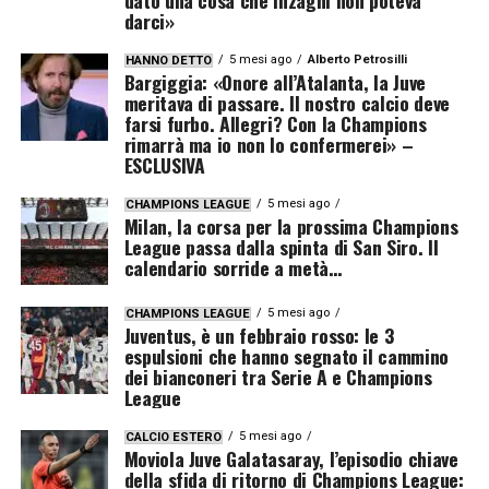
dato una cosa che Inzaghi non poteva
darci»
5 mesi ago
Alberto Petrosilli
HANNO DETTO
Bargiggia: «Onore all’Atalanta, la Juve
meritava di passare. Il nostro calcio deve
farsi furbo. Allegri? Con la Champions
rimarrà ma io non lo confermerei» –
ESCLUSIVA
5 mesi ago
CHAMPIONS LEAGUE
Milan, la corsa per la prossima Champions
League passa dalla spinta di San Siro. Il
calendario sorride a metà…
5 mesi ago
CHAMPIONS LEAGUE
Juventus, è un febbraio rosso: le 3
espulsioni che hanno segnato il cammino
dei bianconeri tra Serie A e Champions
League
5 mesi ago
CALCIO ESTERO
Moviola Juve Galatasaray, l’episodio chiave
della sfida di ritorno di Champions League: