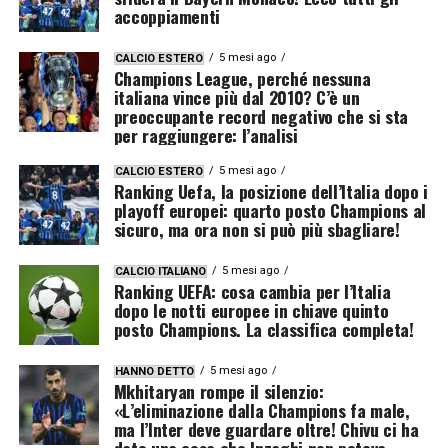
accoppiamenti
5 mesi ago
CALCIO ESTERO
Champions League, perché nessuna
italiana vince più dal 2010? C’è un
preoccupante record negativo che si sta
per raggiungere: l’analisi
5 mesi ago
CALCIO ESTERO
Ranking Uefa, la posizione dell’Italia dopo i
playoff europei: quarto posto Champions al
sicuro, ma ora non si può più sbagliare!
5 mesi ago
CALCIO ITALIANO
Ranking UEFA: cosa cambia per l’Italia
dopo le notti europee in chiave quinto
posto Champions. La classifica completa!
5 mesi ago
HANNO DETTO
Mkhitaryan rompe il silenzio:
«L’eliminazione dalla Champions fa male,
ma l’Inter deve guardare oltre! Chivu ci ha