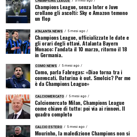
5 mesi ago
CHAMPIONS LEAGUE
Champions League, senza Inter e Juve
crollano gli ascolti: Sky e Amazon temono
un flop
5 mesi ago
ATALANTA NEWS
Champions League, ufficializzate le date e
gli orari degli ottavi. Atalanta Bayern
Monaco: l’andata il 10 marzo, ritorno il 18
in Germania.
5 mesi ago
COMO NEWS
Como, parla Fabregas: «Diao torna tra i
convocati. Baturina è out. Smolcic? Per me
è da Champions League»
5 mesi ago
CALCIOMERCATO
Calciomercato Milan, Champions League
come chiave di tutto: poi via ai rinnovi. Il
quadro completo
5 mesi ago
CALCIO ESTERO
Mourinho, la maledizione Champions non si