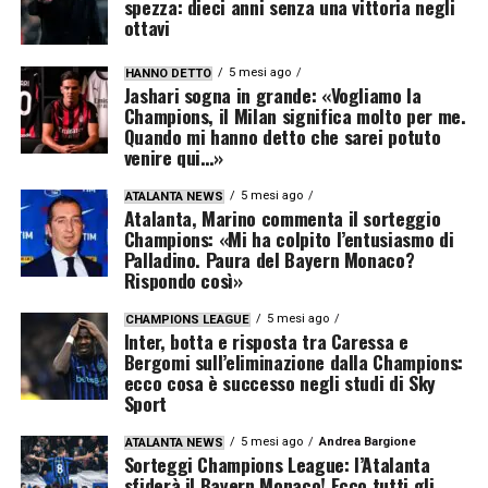
spezza: dieci anni senza una vittoria negli
ottavi
5 mesi ago
HANNO DETTO
Jashari sogna in grande: «Vogliamo la
Champions, il Milan significa molto per me.
Quando mi hanno detto che sarei potuto
venire qui…»
5 mesi ago
ATALANTA NEWS
Atalanta, Marino commenta il sorteggio
Champions: «Mi ha colpito l’entusiasmo di
Palladino. Paura del Bayern Monaco?
Rispondo così»
5 mesi ago
CHAMPIONS LEAGUE
Inter, botta e risposta tra Caressa e
Bergomi sull’eliminazione dalla Champions:
ecco cosa è successo negli studi di Sky
Sport
5 mesi ago
Andrea Bargione
ATALANTA NEWS
Sorteggi Champions League: l’Atalanta
sfiderà il Bayern Monaco! Ecco tutti gli