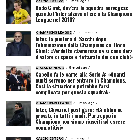
5 mesi ago
CALCIO ESTERO
Bodo Glimt, dov’era la squadra norvegese
quando l’Inter alzava al cielo la Champions
League nel 2010?
5 mesi ago
CHAMPIONS LEAGUE
Inter, la puntura di Sacchi dopo
l’eliminazione dalla Champions col Bodo
Glimt: «Verdetto clamoroso se si considera
il valore di spese e fatturato dei due club!»
5 mesi ago
ATALANTA NEWS
Capello fa le carte alla Serie A: «Quanti
punti servono per entrare in Champions.
Così la situazione potrebbe farsi
complicata per questa squadra!»
5 mesi ago
CHAMPIONS LEAGUE
Inter, Chivu nel post gara: «Ci abbiamo
provato in tutti i modi. Purtroppo in
Champions non siamo riusciti ad essere
competitivi»
5 mesi ago
CALCIO ESTERO