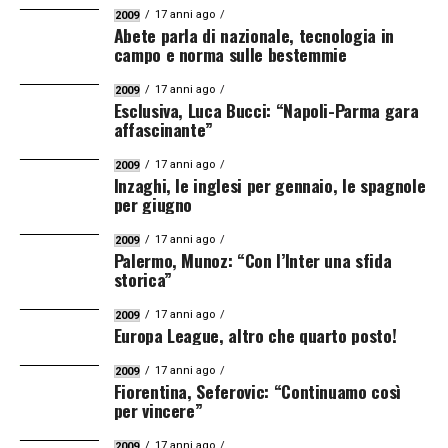
17 anni ago
2009
Abete parla di nazionale, tecnologia in
campo e norma sulle bestemmie
17 anni ago
2009
Esclusiva, Luca Bucci: “Napoli-Parma gara
affascinante”
17 anni ago
2009
Inzaghi, le inglesi per gennaio, le spagnole
per giugno
17 anni ago
2009
Palermo, Munoz: “Con l’Inter una sfida
storica”
17 anni ago
2009
Europa League, altro che quarto posto!
17 anni ago
2009
Fiorentina, Seferovic: “Continuamo così
per vincere”
17 anni ago
2009