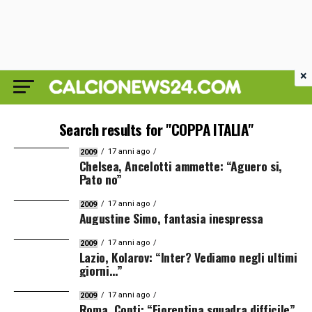
×
Search results for "COPPA ITALIA"
17 anni ago
2009
Chelsea, Ancelotti ammette: “Aguero si,
Pato no”
17 anni ago
2009
Augustine Simo, fantasia inespressa
17 anni ago
2009
Lazio, Kolarov: “Inter? Vediamo negli ultimi
giorni…”
17 anni ago
2009
Roma, Conti: “Fiorentina squadra difficile”