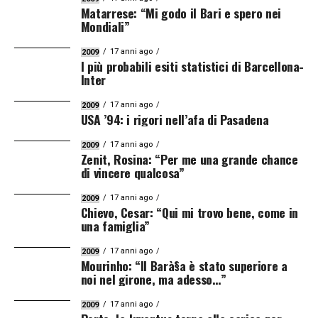
Matarrese: “Mi godo il Bari e spero nei
Mondiali”
17 anni ago
2009
I più probabili esiti statistici di Barcellona-
Inter
17 anni ago
2009
USA ’94: i rigori nell’afa di Pasadena
17 anni ago
2009
Zenit, Rosina: “Per me una grande chance
di vincere qualcosa”
17 anni ago
2009
Chievo, Cesar: “Qui mi trovo bene, come in
una famiglia”
17 anni ago
2009
Mourinho: “Il Barà§a è stato superiore a
noi nel girone, ma adesso…”
17 anni ago
2009