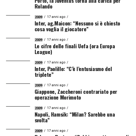
Porto, la Juventus torna alla carica per
Rolando
17 anni ago
2009
Inter, ag.Maicon: “Nessuno si è chiesto
cosa voglia il giocatore”
17 anni ago
2009
Le cifre delle finali Uefa (ora Europa
League)
17 anni ago
2009
Inter, Paolillo: “C’è l’entusiasmo del
triplete”
17 anni ago
2009
Giappone, Zaccheroni contrariato per
operazione Morimoto
17 anni ago
2009
Napoli, Hamsik: “Milan? Sarebbe una
svolta”
17 anni ago
2009