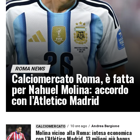
ROMA NEWS
Calciomercato Roma, è fatta
per Nahuel Molina: accordo
con l’Atletico Madrid
10 ore ago
Andrea Bargione
CALCIOMERCATO
Molina vicino alla Roma: intesa economica
con l’Atlético Madrid, 13 milioni più bonus