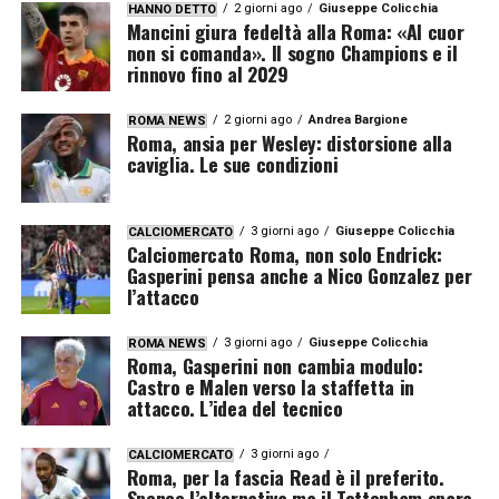
2 giorni ago
Giuseppe Colicchia
HANNO DETTO
Mancini giura fedeltà alla Roma: «Al cuor
non si comanda». Il sogno Champions e il
rinnovo fino al 2029
2 giorni ago
Andrea Bargione
ROMA NEWS
Roma, ansia per Wesley: distorsione alla
caviglia. Le sue condizioni
3 giorni ago
Giuseppe Colicchia
CALCIOMERCATO
Calciomercato Roma, non solo Endrick:
Gasperini pensa anche a Nico Gonzalez per
l’attacco
3 giorni ago
Giuseppe Colicchia
ROMA NEWS
Roma, Gasperini non cambia modulo:
Castro e Malen verso la staffetta in
attacco. L’idea del tecnico
3 giorni ago
CALCIOMERCATO
Roma, per la fascia Read è il preferito.
Spence l’alternativa ma il Tottenham spara