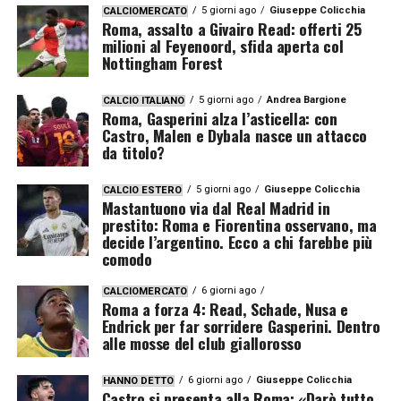
5 giorni ago
Giuseppe Colicchia
CALCIOMERCATO
Roma, assalto a Givairo Read: offerti 25
milioni al Feyenoord, sfida aperta col
Nottingham Forest
5 giorni ago
Andrea Bargione
CALCIO ITALIANO
Roma, Gasperini alza l’asticella: con
Castro, Malen e Dybala nasce un attacco
da titolo?
5 giorni ago
Giuseppe Colicchia
CALCIO ESTERO
Mastantuono via dal Real Madrid in
prestito: Roma e Fiorentina osservano, ma
decide l’argentino. Ecco a chi farebbe più
comodo
6 giorni ago
CALCIOMERCATO
Roma a forza 4: Read, Schade, Nusa e
Endrick per far sorridere Gasperini. Dentro
alle mosse del club giallorosso
6 giorni ago
Giuseppe Colicchia
HANNO DETTO
Castro si presenta alla Roma: «Darò tutto