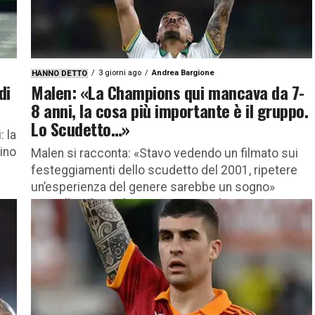
3 giorni ago
Andrea Bargione
HANNO DETTO
di
Malen: «La Champions qui mancava da 7-
8 anni, la cosa più importante è il gruppo.
Lo Scudetto…»
: la
ino
Malen si racconta: «Stavo vedendo un filmato sui
festeggiamenti dello scudetto del 2001, ripetere
un’esperienza del genere sarebbe un sogno»
Donyell Malen si è raccontato in un’intervista
rilasciata...