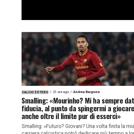
21 ore ago
Andrea Bargione
CALCIO ESTERO
Smalling: «Mourinho? Mi ha sempre da
fiducia, al punto da spingermi a giocar
anche oltre il limite pur di esserci»
Smalling: «Futuro? Giovani? Una volta finita la mi
carriera calcistica potrò dedicare più tempo a lo