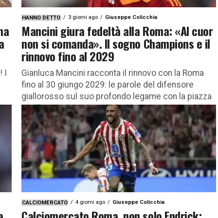
3 giorni ago
Giuseppe Colicchia
HANNO DETTO
ma
Mancini giura fedeltà alla Roma: «Al cuor
a
non si comanda». Il sogno Champions e il
rinnovo fino al 2029
 I
Gianluca Mancini racconta il rinnovo con la Roma
fino al 30 giungo 2029: le parole del difensore
giallorosso sul suo profondo legame con la piazza
Gianluca...
4 giorni ago
Giuseppe Colicchia
CALCIOMERCATO
a
Calciomercato Roma, non solo Endrick: