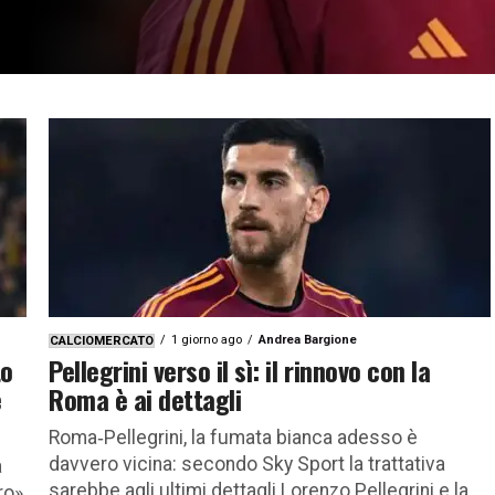
1 giorno ago
Andrea Bargione
CALCIOMERCATO
to
Pellegrini verso il sì: il rinnovo con la
e
Roma è ai dettagli
Roma‑Pellegrini, la fumata bianca adesso è
davvero vicina: secondo Sky Sport la trattativa
a
sarebbe agli ultimi dettagli Lorenzo Pellegrini e la
ro»