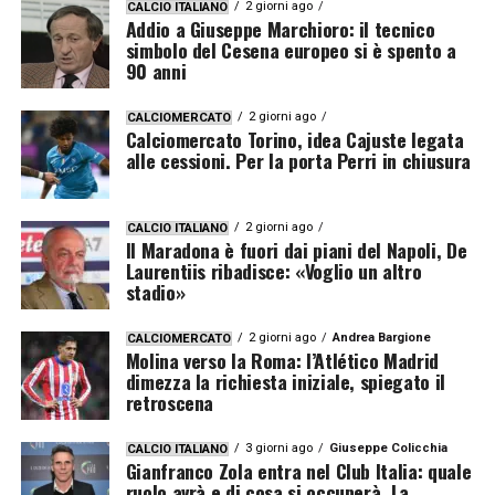
2 giorni ago
CALCIO ITALIANO
Addio a Giuseppe Marchioro: il tecnico
simbolo del Cesena europeo si è spento a
90 anni
2 giorni ago
CALCIOMERCATO
Calciomercato Torino, idea Cajuste legata
alle cessioni. Per la porta Perri in chiusura
2 giorni ago
CALCIO ITALIANO
Il Maradona è fuori dai piani del Napoli, De
Laurentiis ribadisce: «Voglio un altro
stadio»
2 giorni ago
Andrea Bargione
CALCIOMERCATO
Molina verso la Roma: l’Atlético Madrid
dimezza la richiesta iniziale, spiegato il
retroscena
3 giorni ago
Giuseppe Colicchia
CALCIO ITALIANO
Gianfranco Zola entra nel Club Italia: quale
ruolo avrà e di cosa si occuperà. La