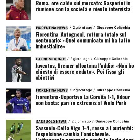
Roma, ore calde sul mercato: Gasperini in
riunione con la società e niente intervista
2 giorni ago
Giuseppe Colicchia
FIORENTINA NEWS
Fiorentina-Antognoni, rottura totale sul
centenario: «Quel comunicato mi ha fatto
imbestialire»
2 giorni ago
Giuseppe Colicchia
CALCIOMERCATO
Juventus, Bremer allontana l’addio: «Non ho
chiesto di essere ceduto». Poi fissa gli
obiettivi
2 giorni ago
Giuseppe Colicchia
FIORENTINA NEWS
Fiorentina-Deportivo La Coruña 1-1, Ndour
non basta: pari in extremis al Viola Park
2 giorni ago
Giuseppe Colicchia
SASSUOLO NEWS
Sassuolo-Celta Vigo 1-4, rosso a Laurienté:
l’espulsione cambia l’amichevole.
L’attaccante neroverde perde la testa dopo