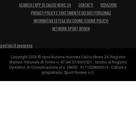
SCARICA L’APP DI CALCIO NEWS 24
CONTATTI
REDAZIONE
PRIVACY POLICY E TRATTAMENTO DEI DATI PERSONALI
INFORMATIVA ESTESA SUI COOKIE (COOKIE POLICY)
NETWORK SPORT REVIEW
gestisci il consenso
Copyright 2026 © riproduzione riservata Calcio News 24 -Registro
Stampa Tribunale di Torino n. 47 del 07/09/2021 - Iscritto al Registro
Operatori di Comunicazione al n. 26692 - P.I.11028660014 - Editore e
proprietario: Sport Review s.r.l.