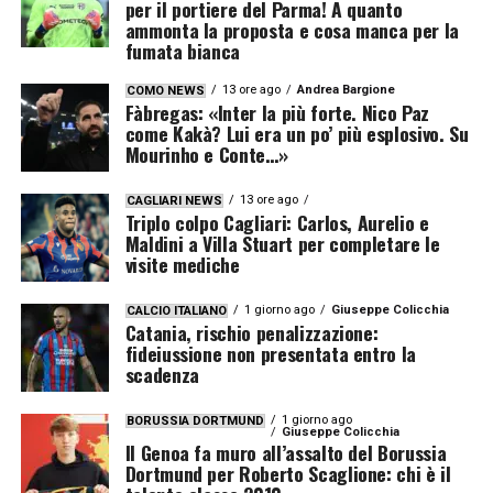
per il portiere del Parma! A quanto
ammonta la proposta e cosa manca per la
fumata bianca
13 ore ago
Andrea Bargione
COMO NEWS
Fàbregas: «Inter la più forte. Nico Paz
come Kakà? Lui era un po’ più esplosivo. Su
Mourinho e Conte…»
13 ore ago
CAGLIARI NEWS
Triplo colpo Cagliari: Carlos, Aurelio e
Maldini a Villa Stuart per completare le
visite mediche
1 giorno ago
Giuseppe Colicchia
CALCIO ITALIANO
Catania, rischio penalizzazione:
fideiussione non presentata entro la
scadenza
1 giorno ago
BORUSSIA DORTMUND
Giuseppe Colicchia
Il Genoa fa muro all’assalto del Borussia
Dortmund per Roberto Scaglione: chi è il