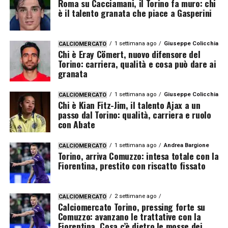
Roma su Cacciamani, il Torino fa muro: chi
è il talento granata che piace a Gasperini
1 settimana ago
Giuseppe Colicchia
CALCIOMERCATO
Chi è Eray Cömert, nuovo difensore del
Torino: carriera, qualità e cosa può dare ai
granata
1 settimana ago
Giuseppe Colicchia
CALCIOMERCATO
Chi è Kian Fitz-Jim, il talento Ajax a un
passo dal Torino: qualità, carriera e ruolo
con Abate
1 settimana ago
Andrea Bargione
CALCIOMERCATO
Torino, arriva Comuzzo: intesa totale con la
Fiorentina, prestito con riscatto fissato
2 settimane ago
CALCIOMERCATO
Calciomercato Torino, pressing forte su
Comuzzo: avanzano le trattative con la
Fiorentina. Cosa c’è dietro le mosse dei