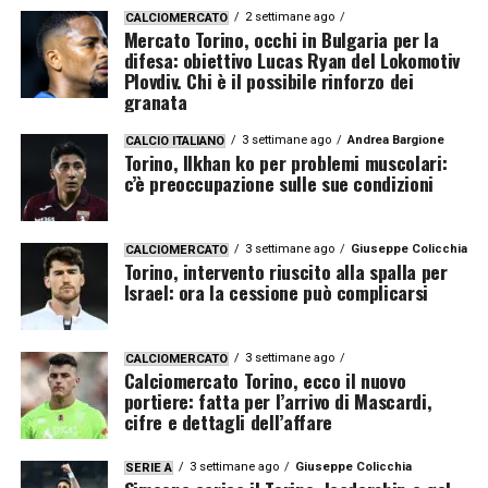
2 settimane ago
CALCIOMERCATO
Mercato Torino, occhi in Bulgaria per la
difesa: obiettivo Lucas Ryan del Lokomotiv
Plovdiv. Chi è il possibile rinforzo dei
granata
3 settimane ago
Andrea Bargione
CALCIO ITALIANO
Torino, Ilkhan ko per problemi muscolari:
c’è preoccupazione sulle sue condizioni
3 settimane ago
Giuseppe Colicchia
CALCIOMERCATO
Torino, intervento riuscito alla spalla per
Israel: ora la cessione può complicarsi
3 settimane ago
CALCIOMERCATO
Calciomercato Torino, ecco il nuovo
portiere: fatta per l’arrivo di Mascardi,
cifre e dettagli dell’affare
3 settimane ago
Giuseppe Colicchia
SERIE A