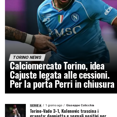
TORINO NEWS
Calciomercato Torino, idea
Cajuste legata alle cessioni.
Per la porta Perri in chiusura
1 giorno ago
Giuseppe Colicchia
SERIE A
Torino-Vado 3-1, Kulenovic trascina i
granata: doppietta e segnali positivi per