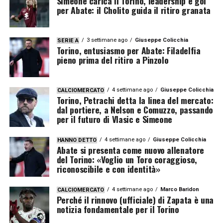
Simeone carica il Torino, leadership e gol
per Abate: il Cholito guida il ritiro granata
3 settimane ago
Giuseppe Colicchia
SERIE A
Torino, entusiasmo per Abate: Filadelfia
pieno prima del ritiro a Pinzolo
4 settimane ago
Giuseppe Colicchia
CALCIOMERCATO
Torino, Petrachi detta la linea del mercato:
dal portiere, a Nelson e Comuzzo, passando
per il futuro di Vlasic e Simeone
4 settimane ago
Giuseppe Colicchia
HANNO DETTO
Abate si presenta come nuovo allenatore
del Torino: «Voglio un Toro coraggioso,
riconoscibile e con identità»
4 settimane ago
Marco Baridon
CALCIOMERCATO
Perché il rinnovo (ufficiale) di Zapata è una
notizia fondamentale per il Torino