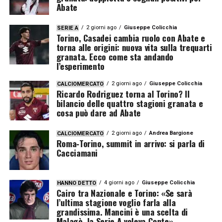
Abate
2 giorni ago
Giuseppe Colicchia
SERIE A
Torino, Casadei cambia ruolo con Abate e
torna alle origini: nuova vita sulla trequarti
granata. Ecco come sta andando
l’esperimento
2 giorni ago
Giuseppe Colicchia
CALCIOMERCATO
Ricardo Rodriguez torna al Torino? Il
bilancio delle quattro stagioni granata e
cosa può dare ad Abate
2 giorni ago
Andrea Bargione
CALCIOMERCATO
Roma‑Torino, summit in arrivo: si parla di
Cacciamani
4 giorni ago
Giuseppe Colicchia
HANNO DETTO
Cairo tra Nazionale e Torino: «Se sarà
l’ultima stagione voglio farla alla
grandissima. Mancini è una scelta di
Malagò, la Serie A voleva Conte»