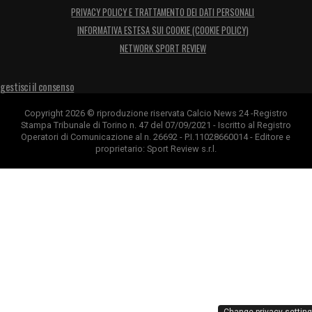
PRIVACY POLICY E TRATTAMENTO DEI DATI PERSONALI
INFORMATIVA ESTESA SUI COOKIE (COOKIE POLICY)
NETWORK SPORT REVIEW
gestisci il consenso
Copyright 2026 © riproduzione riservata Calcio News 24 -Registro
Stampa Tribunale di Torino n. 47 del 07/09/2021 - Iscritto al Registro
Operatori di Comunicazione al n. 26692 - P.I.11028660014 - Editore e
proprietario: Sport Review s.r.l.