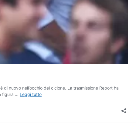
n è di nuovo nell’occhio del ciclone. La trasmissione Report ha
Report,
la figura …
Leggi tutto
inchiesta
sul
Milan:
su
Yonghong
Li