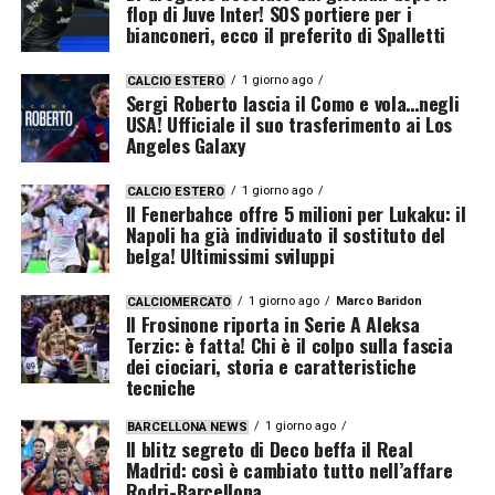
flop di Juve Inter! SOS portiere per i
bianconeri, ecco il preferito di Spalletti
1 giorno ago
CALCIO ESTERO
Sergi Roberto lascia il Como e vola…negli
USA! Ufficiale il suo trasferimento ai Los
Angeles Galaxy
1 giorno ago
CALCIO ESTERO
Il Fenerbahce offre 5 milioni per Lukaku: il
Napoli ha già individuato il sostituto del
belga! Ultimissimi sviluppi
1 giorno ago
Marco Baridon
CALCIOMERCATO
Il Frosinone riporta in Serie A Aleksa
Terzic: è fatta! Chi è il colpo sulla fascia
dei ciociari, storia e caratteristiche
tecniche
1 giorno ago
BARCELLONA NEWS
Il blitz segreto di Deco beffa il Real
Madrid: così è cambiato tutto nell’affare
Rodri-Barcellona