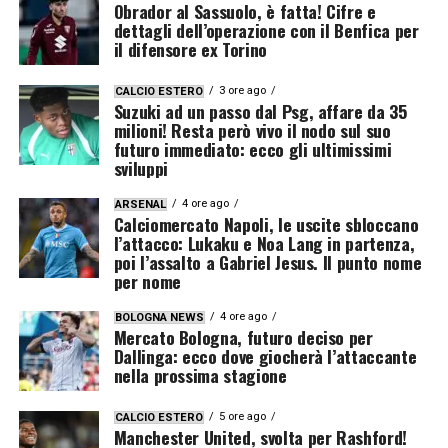
Obrador al Sassuolo, è fatta! Cifre e
dettagli dell’operazione con il Benfica per
il difensore ex Torino
3 ore ago
CALCIO ESTERO
Suzuki ad un passo dal Psg, affare da 35
milioni! Resta però vivo il nodo sul suo
futuro immediato: ecco gli ultimissimi
sviluppi
4 ore ago
ARSENAL
Calciomercato Napoli, le uscite sbloccano
l’attacco: Lukaku e Noa Lang in partenza,
poi l’assalto a Gabriel Jesus. Il punto nome
per nome
4 ore ago
BOLOGNA NEWS
Mercato Bologna, futuro deciso per
Dallinga: ecco dove giocherà l’attaccante
nella prossima stagione
5 ore ago
CALCIO ESTERO
Manchester United, svolta per Rashford!