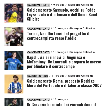
9 ore ago
Giuseppe Colicchia
CALCIOMERCATO
Calciomercato Sassuolo, occhi su Fedde
Leysen: chi è il difensore dell’Union Saint-
Gilloise
10 ore ago
Giuseppe Colicchia
CALCIOMERCATO
Torino, Ivan Ilic fuori dal progetto: il
centrocampista verso l’addio
10 ore ago
Giuseppe Colicchia
CALCIOMERCATO
Napoli, via ai rinnovi di Anguissa e
McTominay: De Laurentiis prepara le mosse
per blindare il centrocampo
11 ore ago
Giuseppe Colicchia
CALCIO ESTERO
Calciomercato Roma, proposto Rodrigo
Mora del Porto: chi è il talento classe 2007
14 ore ago
CALCIOMERCATO
Di Gregorio bocciato dai giornali dopo il