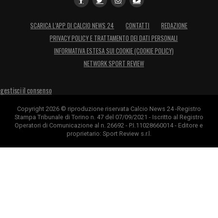
SCARICA L’APP DI CALCIO NEWS 24
CONTATTI
REDAZIONE
PRIVACY POLICY E TRATTAMENTO DEI DATI PERSONALI
INFORMATIVA ESTESA SUI COOKIE (COOKIE POLICY)
NETWORK SPORT REVIEW
gestisci il consenso
Copyright 2026 © riproduzione riservata Calcio News 24 -Registro
Stampa Tribunale di Torino n. 47 del 07/09/2021 - Iscritto al Registro
Operatori di Comunicazione al n. 26692 - P.I.11028660014 - Editore e
proprietario: Sport Review s.r.l.