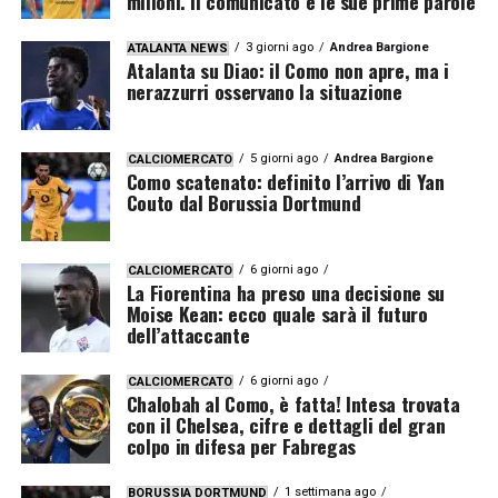
milioni. Il comunicato e le sue prime parole
3 giorni ago
Andrea Bargione
ATALANTA NEWS
Atalanta su Diao: il Como non apre, ma i
nerazzurri osservano la situazione
5 giorni ago
Andrea Bargione
CALCIOMERCATO
Como scatenato: definito l’arrivo di Yan
Couto dal Borussia Dortmund
6 giorni ago
CALCIOMERCATO
La Fiorentina ha preso una decisione su
Moise Kean: ecco quale sarà il futuro
dell’attaccante
6 giorni ago
CALCIOMERCATO
Chalobah al Como, è fatta! Intesa trovata
con il Chelsea, cifre e dettagli del gran
colpo in difesa per Fabregas
1 settimana ago
BORUSSIA DORTMUND