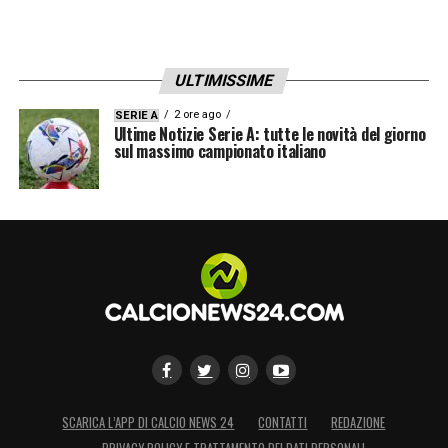
ULTIMISSIME
2 ore ago
SERIE A
Ultime Notizie Serie A: tutte le novità del giorno
sul massimo campionato italiano
SCARICA L’APP DI CALCIO NEWS 24
CONTATTI
REDAZIONE