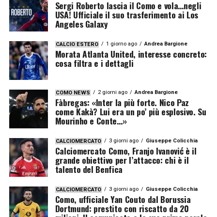
Sergi Roberto lascia il Como e vola…negli
USA! Ufficiale il suo trasferimento ai Los
Angeles Galaxy
1 giorno ago
Andrea Bargione
CALCIO ESTERO
Morata Atlanta United, interesse concreto:
cosa filtra e i dettagli
2 giorni ago
Andrea Bargione
COMO NEWS
Fàbregas: «Inter la più forte. Nico Paz
come Kakà? Lui era un po’ più esplosivo. Su
Mourinho e Conte…»
3 giorni ago
Giuseppe Colicchia
CALCIOMERCATO
Calciomercato Como, Franjo Ivanović è il
grande obiettivo per l’attacco: chi è il
talento del Benfica
3 giorni ago
Giuseppe Colicchia
CALCIOMERCATO
Como, ufficiale Yan Couto dal Borussia
Dortmund: prestito con riscatto da 20