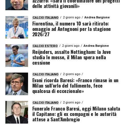
azzurro: «Sarà il coordinatore dei progetti
delle attività giovanili»
2 giorni ago
Andrea Bargione
CALCIO ITALIANO
Fiorentina, il numero 10 sarà ritirato:
omaggio ad Antognoni per la stagione
2026/27
2 giorni ago
Andrea Bargione
CALCIO ESTERO
Reijnders, assalto Nottingham: la Juve
studia le mosse, il Milan spera nella
cessione
2 giorni ago
CALCIO ITALIANO
Evani ricorda Baresi: «Franco rimase in un
Milan sull’orlo del fallimento, fece
qualcosa di eccezionale»
2 giorni ago
CALCIO ITALIANO
Funerale Franco Baresi, oggi Milano saluta
il Capitano: gli ex compagni e le autorità
attese a Sant’Ambrogio