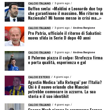
3 giorni ago
CALCIO ITALIANO
Buffon svela: «Maldini e Leonardo due top
che garantivano il massimo. Mio ritorno in
Nazionale? Mi hanno messo in crisi ma…»
3 giorni ago
Andrea Bargione
CALCIO ITALIANO
Pro Patria, ufficiale il ritorno di Sabatini:
nuova sfida in Serie D dopo 40 anni
3 giorni ago
Andrea Bargione
CALCIO ITALIANO
Il Palermo piazza il colpo: Strefezza firma
e porta qualità, esperienza e gol
4 giorni ago
CALCIO ESTERO
Agustin Modica ‘alla Retegui’ per l’Italia?
Chi è il nuovo oriundo che Mancini
potrebbe convocare in azzurro. La sua
storia e il suo identikit
4 giorni ago
CALCIO ITALIANO
George Weah piange la scomparsa Franco