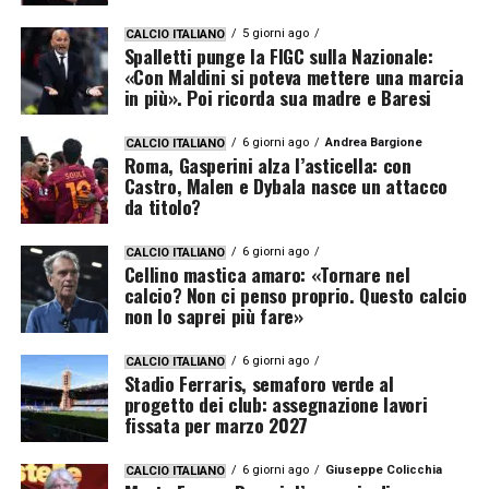
5 giorni ago
CALCIO ITALIANO
Spalletti punge la FIGC sulla Nazionale:
«Con Maldini si poteva mettere una marcia
in più». Poi ricorda sua madre e Baresi
6 giorni ago
Andrea Bargione
CALCIO ITALIANO
Roma, Gasperini alza l’asticella: con
Castro, Malen e Dybala nasce un attacco
da titolo?
6 giorni ago
CALCIO ITALIANO
Cellino mastica amaro: «Tornare nel
calcio? Non ci penso proprio. Questo calcio
non lo saprei più fare»
6 giorni ago
CALCIO ITALIANO
Stadio Ferraris, semaforo verde al
progetto dei club: assegnazione lavori
fissata per marzo 2027
6 giorni ago
Giuseppe Colicchia
CALCIO ITALIANO