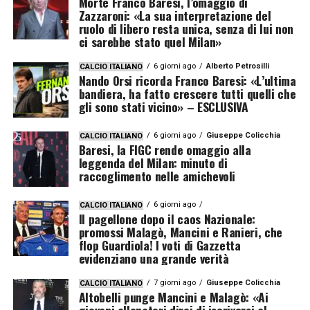
Morte Franco Baresi, l’omaggio di
Zazzaroni: «La sua interpretazione del
ruolo di libero resta unica, senza di lui non
ci sarebbe stato quel Milan»
6 giorni ago
Alberto Petrosilli
CALCIO ITALIANO
Nando Orsi ricorda Franco Baresi: «L’ultima
bandiera, ha fatto crescere tutti quelli che
gli sono stati vicino» – ESCLUSIVA
6 giorni ago
Giuseppe Colicchia
CALCIO ITALIANO
Baresi, la FIGC rende omaggio alla
leggenda del Milan: minuto di
raccoglimento nelle amichevoli
6 giorni ago
CALCIO ITALIANO
Il pagellone dopo il caos Nazionale:
promossi Malagò, Mancini e Ranieri, che
flop Guardiola! I voti di Gazzetta
evidenziano una grande verità
7 giorni ago
Giuseppe Colicchia
CALCIO ITALIANO
Altobelli punge Mancini e Malagò: «Ai
giovani allenatori direi di iscriversi al