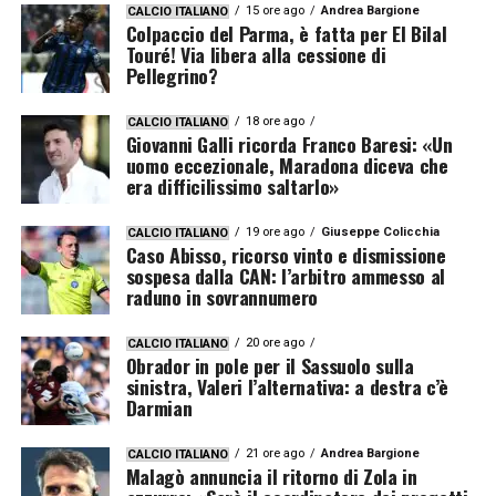
15 ore ago
Andrea Bargione
CALCIO ITALIANO
Colpaccio del Parma, è fatta per El Bilal
Touré! Via libera alla cessione di
Pellegrino?
18 ore ago
CALCIO ITALIANO
Giovanni Galli ricorda Franco Baresi: «Un
uomo eccezionale, Maradona diceva che
era difficilissimo saltarlo»
19 ore ago
Giuseppe Colicchia
CALCIO ITALIANO
Caso Abisso, ricorso vinto e dismissione
sospesa dalla CAN: l’arbitro ammesso al
raduno in sovrannumero
20 ore ago
CALCIO ITALIANO
Obrador in pole per il Sassuolo sulla
sinistra, Valeri l’alternativa: a destra c’è
Darmian
21 ore ago
Andrea Bargione
CALCIO ITALIANO
Malagò annuncia il ritorno di Zola in