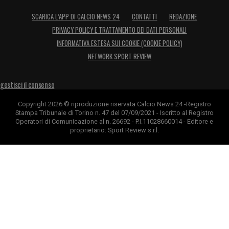
SCARICA L’APP DI CALCIO NEWS 24
CONTATTI
REDAZIONE
PRIVACY POLICY E TRATTAMENTO DEI DATI PERSONALI
INFORMATIVA ESTESA SUI COOKIE (COOKIE POLICY)
NETWORK SPORT REVIEW
gestisci il consenso
Copyright 2026 © riproduzione riservata Calcio News 24 -Registro
Stampa Tribunale di Torino n. 47 del 07/09/2021 - Iscritto al Registro
Operatori di Comunicazione al n. 26692 - P.I.11028660014 - Editore e
proprietario: Sport Review s.r.l.