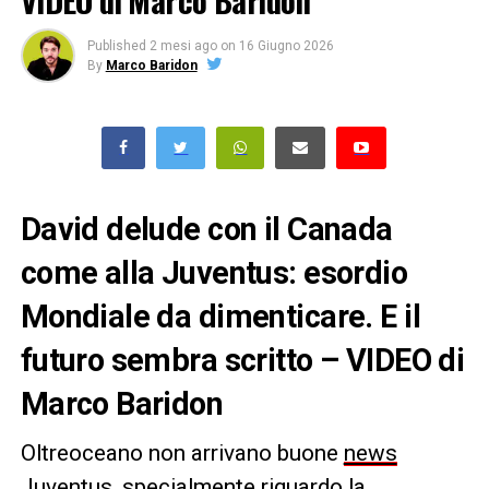
VIDEO di Marco Baridon
Published
2 mesi ago
on
16 Giugno 2026
By
Marco Baridon
David delude con il Canada
come alla Juventus: esordio
Mondiale da dimenticare. E il
futuro sembra scritto – VIDEO di
Marco Baridon
Oltreoceano non arrivano buone
news
Juventus
, specialmente riguardo la