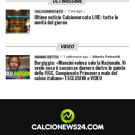
ULTIMISSIME
eliminatorio contro
Qatar
e
Svizzera
. Una
7 ore ago
CALCIOMERCATO
reazione d’orgoglio e qualche segnale
Ultime notizie Calciomercato LIVE: tutte le
novità del giorno
importante risulterebbero infatti
fondamentali per attrarre pretendenti e
stimolare offerte concrete (sopra i 30
VIDEO
milioni). Solo attraverso una cessione
1 settimana ago
Alberto Petrosilli
HANNO DETTO
remunerativa il club potrà sbloccare il
Bargiggia: «Mancini voleva solo la Nazionale. Vi
svelo cosa è successo davvero dietro le quinte
tesoretto necessario per affondare il colpo
della FIGC. Campionato Primavera male del
calcio italiano» ESCLUSIVA e VIDEO
sui nuovi innesti desiderati.