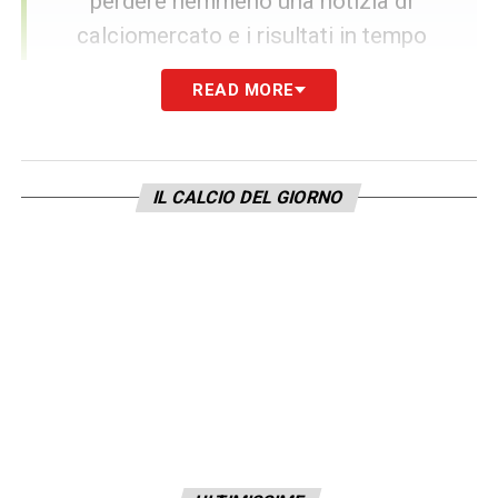
perdere nemmeno una notizia di
calciomercato e i risultati in tempo
reale.
READ MORE
SEGUICI ORA
IL CALCIO DEL GIORNO
Qatar e Svizzera: le ultime speranze
per il bilancio
Nonostante la rottura appaia ormai
indirizzata, i vertici juventini nutrono ancora
una speranza legata al torneo in corso.
L’auspicio ai piani alti della Continassa è che
David
riesca a ritrovare lo smalto perduto
nelle prossime due decisive sfide del girone