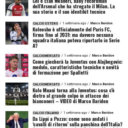
Chi è Etan Nwaneri, baby recordman
dell’Arsenal che ha stregato il Milan. La
sua storia e il suo identikit tecnico
1 settimana ago
Marco Baridon
CALCIO ESTERO
Koleosho è ufficialmente del Paris FC,
firma fino al 2031: ma davvero nessuna
squadra italiana poteva riportarlo in Serie
A?
1 settimana ago
Marco Baridon
CALCIOMERCATO
Come giocherà la Juventus con Alajbegovic:
modulo, caratteristiche tecniche e novità
di formazione per Spalletti
1 settimana ago
Marco Baridon
CALCIOMERCATO
Kolo Muani torna alla Juventus: cosa c’è
dietro al grande colpo in attacco dei
bianconeri – VIDEO di Marco Baridon
1 settimana ago
Marco Baridon
CALCIO ITALIANO
Da Lippi a Pozzo: come sono andati i
‘cavalli di ritorno’ sulla panchina dell’Italia?