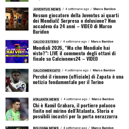
4 settimane ago
Marco Baridon
JUVENTUS NEWS
Nessun giocatore della Juventus ai quarti
dei Mondiali! Sorpresa o delusione? Non
accadeva da 24 anni – VIDEO di Marco
Baridon
4 settimane ago
Marco Baridon
CALCIO ESTERO
Mondiali 2026, “Ma che Mondiale hai
visto?”: LIVE il commento degli ottavi di
finale su Calcionews24 – VIDEO
4 settimane ago
Marco Baridon
CALCIOMERCATO
Perché il rinnovo (ufficiale) di Zapata è una
notizia fondamentale per il Torino
4 settimane ago
Marco Baridon
ATALANTA NEWS
Chi è Kamil Grabara, il portiere polacco
finito nel mirino dell’Atalanta. Storia e
possibili incastri per la porta nerazzurra
4 settimane ago
Marco Baridon
BOLOGNA NEWS