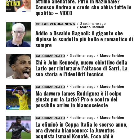
ottimo allenatore. Pirlo in Nazionale?
Conosco Andrea e credo che abbia tutte le
qualità» – VIDEO
3 settimane ago
HELLAS VERONA NEWS
Marco Baridon
Addio a Osvaldo Bagnoli: il gigante che
dipinse lo scudetto più bello e romantico di
sempre
3 settimane ago
Marco Baridon
CALCIOMERCATO
Chi è John Kennedy, nuovo obiettivo della
Lazio per rinforzare l’attacco di Sarri. La
sua storia e l’identikit tecnico
4 settimane ago
Marco Baridon
CALCIOMERCATO
Ma davvero James Rodriguez è il colpo
giusto per la Lazio? Pro e contro del
possibile arrivo in biancoceleste
4 settimane ago
Marco Baridon
CALCIOMERCATO
La eliminò in Coppa Italia lo scorso anno,
ora diventa bianconero: la Juventus
acquista Ismael Konaté. Ecco chi è