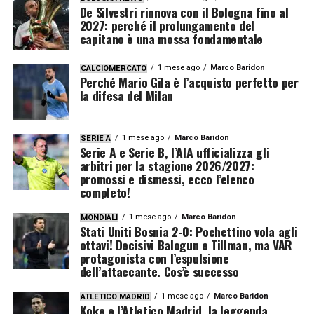
De Silvestri rinnova con il Bologna fino al
2027: perché il prolungamento del
capitano è una mossa fondamentale
1 mese ago
Marco Baridon
CALCIOMERCATO
Perché Mario Gila è l’acquisto perfetto per
la difesa del Milan
1 mese ago
Marco Baridon
SERIE A
Serie A e Serie B, l’AIA ufficializza gli
arbitri per la stagione 2026/2027:
promossi e dismessi, ecco l’elenco
completo!
1 mese ago
Marco Baridon
MONDIALI
Stati Uniti Bosnia 2-0: Pochettino vola agli
ottavi! Decisivi Balogun e Tillman, ma VAR
protagonista con l’espulsione
dell’attaccante. Cos’è successo
1 mese ago
Marco Baridon
ATLETICO MADRID
Koke e l’Atletico Madrid, la leggenda