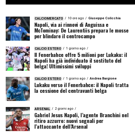
10 ore ago
Giuseppe Colicchia
CALCIOMERCATO
Napoli, via ai rinnovi di Anguissa e
McTominay: De Laurentiis prepara le mosse
per blindare il centrocampo
1 giorno ago
CALCIO ESTERO
Il Fenerbahce offre 5 milioni per Lukaku: il
Napoli ha già individuato il sostituto del
belga! Ultimissimi sviluppi
1 giorno ago
Andrea Bargione
CALCIO ESTERO
Lukaku verso il Fenerbahce: il Napoli tratta
la cessione del centravanti belga
2 giorni ago
ARSENAL
Gabriel Jesus Napoli, l’agente Branchini nel
ritiro azzurro: nuovi segnali per
l’attaccante dell’Arsenal