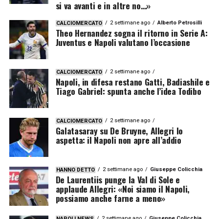
si va avanti e in altre no…»
2 settimane ago
Alberto Petrosilli
CALCIOMERCATO
Theo Hernandez sogna il ritorno in Serie A:
Juventus e Napoli valutano l’occasione
2 settimane ago
CALCIOMERCATO
Napoli, in difesa restano Gatti, Badiashile e
Tiago Gabriel: spunta anche l’idea Todibo
2 settimane ago
CALCIOMERCATO
Galatasaray su De Bruyne, Allegri lo
aspetta: il Napoli non apre all’addio
2 settimane ago
Giuseppe Colicchia
HANNO DETTO
De Laurentiis punge la Val di Sole e
applaude Allegri: «Noi siamo il Napoli,
possiamo anche farne a meno»
2 settimane ago
Giuseppe Colicchia
NAPOLI NEWS