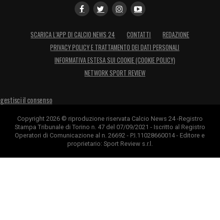
SCARICA L’APP DI CALCIO NEWS 24
CONTATTI
REDAZIONE
PRIVACY POLICY E TRATTAMENTO DEI DATI PERSONALI
INFORMATIVA ESTESA SUI COOKIE (COOKIE POLICY)
NETWORK SPORT REVIEW
gestisci il consenso
Copyright 2026 © riproduzione riservata Calcio News 24 -Registro
Stampa Tribunale di Torino n. 47 del 07/09/2021 - Iscritto al Registro
Operatori di Comunicazione al n. 26692 - P.I.11028660014 - Editore e
proprietario: Sport Review s.r.l.