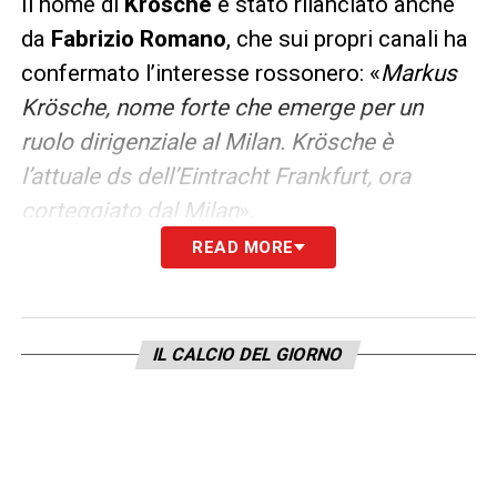
Il nome di
Krösche
è stato rilanciato anche
da
Fabrizio Romano
, che sui propri canali ha
confermato l’interesse rossonero: «
Markus
Krösche, nome forte che emerge per un
ruolo dirigenziale al Milan. Krösche è
l’attuale ds dell’Eintracht Frankfurt, ora
corteggiato dal Milan
».
READ MORE
Ultime Notizie Serie A: tutte le novità del
giorno sul massimo campionato italiano
IL CALCIO DEL GIORNO
Il dirigente tedesco rappresenta un profilo
interessante per esperienza internazionale,
conoscenza del mercato europeo e capacità
di lavorare all’interno di progetti tecnici
strutturati. Il
Milan
, reduce da una stagione