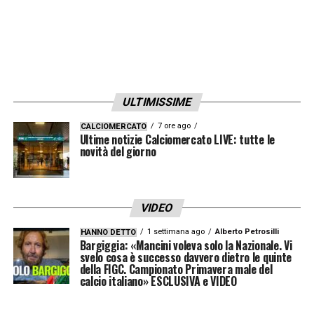
complicata e dalla mancata definizione
immediata del nuovo assetto, cerca una
figura capace di portare competenza,
metodo e continuità nella gestione sportiva.
ULTIMISSIME
Krösche Milan, alternativa dopo lo
7 ore ago
CALCIOMERCATO
Ultime notizie Calciomercato LIVE: tutte le
stop di Rangnick
novità del giorno
L’eventuale pista
Krösche
si inserisce in un
momento delicato, soprattutto dopo il rifiuto,
VIDEO
almeno temporaneo, di
Ralf Rangnick
. Il ct
1 settimana ago
Alberto Petrosilli
HANNO DETTO
dell’
Austria
ha infatti deciso di concentrarsi
Bargiggia: «Mancini voleva solo la Nazionale. Vi
svelo cosa è successo davvero dietro le quinte
sul proprio incarico in vista del
Mondiale
,
della FIGC. Campionato Primavera male del
calcio italiano» ESCLUSIVA e VIDEO
rallentando i piani rossoneri.