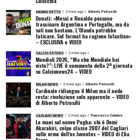
Colicchia
2 mesi ago
Alberto Petrosilli
HANNO DETTO
Donati: «Messi e Ronaldo possono
trascinare Argentina e Portogallo, ma da
soli non bastano. L’Olanda potrebbe
faticare. Sul format ha ragione Infantino»
– ESCLUSIVA e VIDEO
2 mesi ago
CALCIO ESTERO
Mondiali 2026, “Ma che Mondiale hai
visto?”: LIVE il commento della 2ª giornata
su Calcionews24 – VIDEO
2 mesi ago
Alberto Petrosilli
MILAN NEWS
Cardinale ridisegna il Milan ma il nodo
resta: rivoluzione solo apparente – VIDEO
di Alberto Petrosilli
2 mesi ago
Francesco Calabrò
CAGLIARI NEWS
Le mani sul nuovo Pogba: chi è Demi
Akarakiri, colpo classe 2007 del Cagliari
sulle orme dell’ex Juventus – VIDEO di Elia
Serra