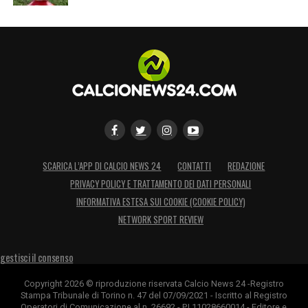
SCARICA L’APP DI CALCIO NEWS 24
CONTATTI
REDAZIONE
PRIVACY POLICY E TRATTAMENTO DEI DATI PERSONALI
INFORMATIVA ESTESA SUI COOKIE (COOKIE POLICY)
NETWORK SPORT REVIEW
gestisci il consenso
Copyright 2026 © riproduzione riservata Calcio News 24 -Registro
Stampa Tribunale di Torino n. 47 del 07/09/2021 - Iscritto al Registro
Operatori di Comunicazione al n. 26692 - P.I.11028660014 - Editore e