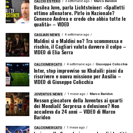
3 settimane ago
Marco Baridon
CALCIO ESTERO
Basilea Juve, parla Lichtsteiner: «Spalletti
ottimo allenatore. Pirlo in Nazionale?
Conosco Andrea e credo che abbia tutte le
qualità» – VIDEO
4 settimane ago
CAGLIARI NEWS
Maldini sì o Maldini no? Tra scommessa e
rischio, il Cagliari valuta davvero il colpo –
VIDEO di Elia Serra
4 settimane ago
Giuseppe Colicchia
CALCIOMERCATO
Inter, stop improvviso su Khalaili: piani da
riscrivere e nuova missione per Ausilio –
VIDEO di Giuseppe Colicchia
1 mese ago
Marco Baridon
JUVENTUS NEWS
Nessun giocatore della Juventus ai quarti
dei Mondiali! Sorpresa o delusione? Non
accadeva da 24 anni – VIDEO di Marco
Baridon
1 mese ago
CALCIOMERCATO