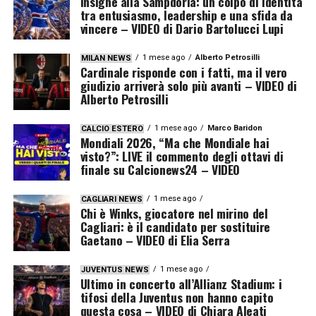
Insigne alla Sampdoria: un colpo di identità
tra entusiasmo, leadership e una sfida da
vincere – VIDEO di Dario Bartolucci Lupi
1 mese ago
Alberto Petrosilli
MILAN NEWS
Cardinale risponde con i fatti, ma il vero
giudizio arriverà solo più avanti – VIDEO di
Alberto Petrosilli
1 mese ago
Marco Baridon
CALCIO ESTERO
Mondiali 2026, “Ma che Mondiale hai
visto?”: LIVE il commento degli ottavi di
finale su Calcionews24 – VIDEO
1 mese ago
CAGLIARI NEWS
Chi è Winks, giocatore nel mirino del
Cagliari: è il candidato per sostituire
Gaetano – VIDEO di Elia Serra
1 mese ago
JUVENTUS NEWS
Ultimo in concerto all’Allianz Stadium: i
tifosi della Juventus non hanno capito
questa cosa – VIDEO di Chiara Aleati