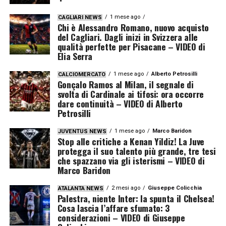
1 mese ago
CAGLIARI NEWS
Chi è Alessandro Romano, nuovo acquisto
del Cagliari. Dagli inizi in Svizzera alle
qualità perfette per Pisacane – VIDEO di
Elia Serra
1 mese ago
Alberto Petrosilli
CALCIOMERCATO
Gonçalo Ramos al Milan, il segnale di
svolta di Cardinale ai tifosi: ora occorre
dare continuità – VIDEO di Alberto
Petrosilli
1 mese ago
Marco Baridon
JUVENTUS NEWS
Stop alle critiche a Kenan Yildiz! La Juve
protegga il suo talento più grande, tre tesi
che spazzano via gli isterismi – VIDEO di
Marco Baridon
2 mesi ago
Giuseppe Colicchia
ATALANTA NEWS
Palestra, niente Inter: la spunta il Chelsea!
Cosa lascia l’affare sfumato: 3
considerazioni – VIDEO di Giuseppe