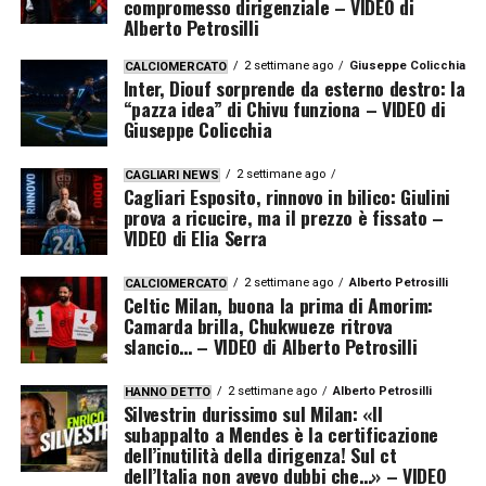
compromesso dirigenziale – VIDEO di
Alberto Petrosilli
2 settimane ago
Giuseppe Colicchia
CALCIOMERCATO
Inter, Diouf sorprende da esterno destro: la
“pazza idea” di Chivu funziona – VIDEO di
Giuseppe Colicchia
2 settimane ago
CAGLIARI NEWS
Cagliari Esposito, rinnovo in bilico: Giulini
prova a ricucire, ma il prezzo è fissato –
VIDEO di Elia Serra
2 settimane ago
Alberto Petrosilli
CALCIOMERCATO
Celtic Milan, buona la prima di Amorim:
Camarda brilla, Chukwueze ritrova
slancio… – VIDEO di Alberto Petrosilli
2 settimane ago
Alberto Petrosilli
HANNO DETTO
Silvestrin durissimo sul Milan: «Il
subappalto a Mendes è la certificazione
dell’inutilità della dirigenza! Sul ct
dell’Italia non avevo dubbi che…» – VIDEO