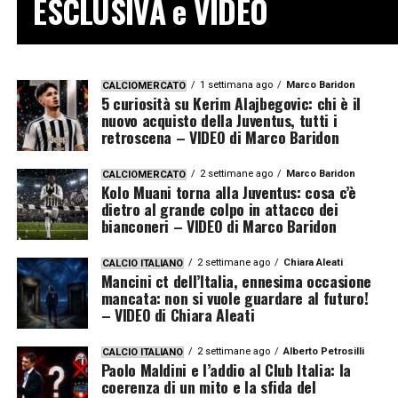
ESCLUSIVA e VIDEO
1 settimana ago
Marco Baridon
CALCIOMERCATO
5 curiosità su Kerim Alajbegovic: chi è il
nuovo acquisto della Juventus, tutti i
retroscena – VIDEO di Marco Baridon
2 settimane ago
Marco Baridon
CALCIOMERCATO
Kolo Muani torna alla Juventus: cosa c’è
dietro al grande colpo in attacco dei
bianconeri – VIDEO di Marco Baridon
2 settimane ago
Chiara Aleati
CALCIO ITALIANO
Mancini ct dell’Italia, ennesima occasione
mancata: non si vuole guardare al futuro!
– VIDEO di Chiara Aleati
2 settimane ago
Alberto Petrosilli
CALCIO ITALIANO
Paolo Maldini e l’addio al Club Italia: la
coerenza di un mito e la sfida del