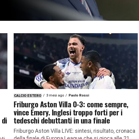
3 mesi ago
Paolo Rossi
CALCIO ESTERO
Friburgo Aston Villa 0-3: come sempre,
vince Emery. Inglesi troppo forti per i
 di
tedeschi debuttanti in una finale
Friburgo Aston Villa LIVE: sintesi, risultato, cronaca
della finale di Europa League che si gioca alle 21
sti