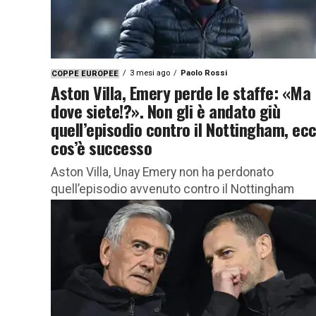
3 mesi ago
Paolo Rossi
COPPE EUROPEE
Aston Villa, Emery perde le staffe: «Ma
dove siete!?». Non gli è andato giù
quell’episodio contro il Nottingham, ec
cos’è successo
Aston Villa, Unay Emery non ha perdonato
quell’episodio avvenuto contro il Nottingham
durante il match di Europa League Il tecnico
dell’Aston Villa, Unai Emery, non ha...