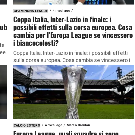
4 mesi ago
CHAMPIONS LEAGUE
Coppa Italia, Inter-Lazio in finale: i
lub
possibili effetti sulla corsa europea. Cosa
cambia per l’Europa League se vincessero
i biancocelesti?
te
pee.
Coppa Italia, Inter-Lazio in finale: i possibili effetti
sulla corsa europea. Cosa cambia se vincessero i
biancocelesti? Tutte le combinazioni La finale di
Coppa Italia del...
4 mesi ago
Marco Baridon
CALCIO ESTERO
Europa League, quali squadre si sono