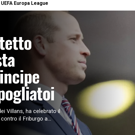
a
UEFA Europa League
 tetto
sta
rincipe
pogliatoi
ei Villans, ha celebrato il
contro il Friburgo a...