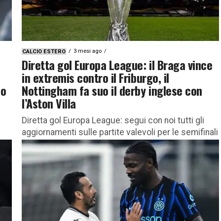
3 mesi ago
CALCIO ESTERO
Diretta gol Europa League: il Braga vince
in extremis contro il Friburgo, il
co
Nottingham fa suo il derby inglese con
l’Aston Villa
Diretta gol Europa League: segui con noi tutti gli
aggiornamenti sulle partite valevoli per le semifinali
d’andata Scendono in campo per le semifinali
d’andata di Europa...