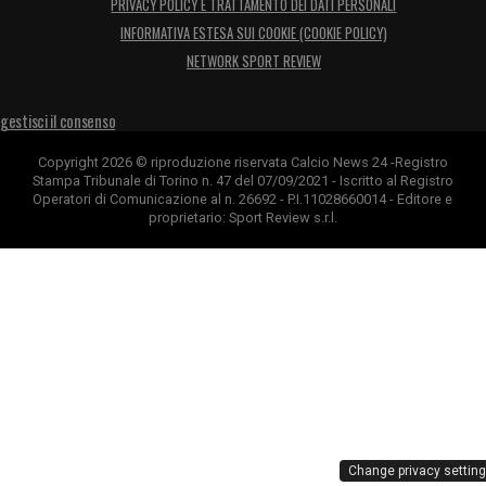
PRIVACY POLICY E TRATTAMENTO DEI DATI PERSONALI
INFORMATIVA ESTESA SUI COOKIE (COOKIE POLICY)
NETWORK SPORT REVIEW
gestisci il consenso
Copyright 2026 © riproduzione riservata Calcio News 24 -Registro
Stampa Tribunale di Torino n. 47 del 07/09/2021 - Iscritto al Registro
Operatori di Comunicazione al n. 26692 - P.I.11028660014 - Editore e
proprietario: Sport Review s.r.l.
Change privacy settin