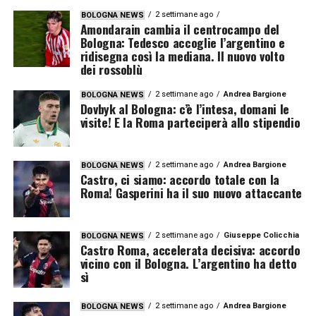
2 settimane ago
BOLOGNA NEWS
Amondarain cambia il centrocampo del
Bologna: Tedesco accoglie l’argentino e
ridisegna così la mediana. Il nuovo volto
dei rossoblù
2 settimane ago
Andrea Bargione
BOLOGNA NEWS
Dovbyk al Bologna: c’è l’intesa, domani le
visite! E la Roma parteciperà allo stipendio
2 settimane ago
Andrea Bargione
BOLOGNA NEWS
Castro, ci siamo: accordo totale con la
Roma! Gasperini ha il suo nuovo attaccante
2 settimane ago
Giuseppe Colicchia
BOLOGNA NEWS
Castro Roma, accelerata decisiva: accordo
vicino con il Bologna. L’argentino ha detto
sì
2 settimane ago
Andrea Bargione
BOLOGNA NEWS