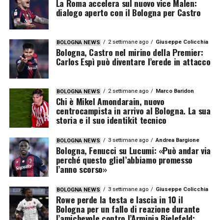
La Roma accelera sul nuovo vice Malen:
dialogo aperto con il Bologna per Castro
2 settimane ago
Giuseppe Colicchia
BOLOGNA NEWS
Bologna, Castro nel mirino della Premier:
Carlos Espì può diventare l’erede in attacco
2 settimane ago
Marco Baridon
BOLOGNA NEWS
Chi è Mikel Amondarain, nuovo
centrocampista in arrivo al Bologna. La sua
storia e il suo identikit tecnico
3 settimane ago
Andrea Bargione
BOLOGNA NEWS
Bologna, Fenucci su Lucumi: «Può andar via
perché questo gliel’abbiamo promesso
l’anno scorso»
3 settimane ago
Giuseppe Colicchia
BOLOGNA NEWS
Rowe perde la testa e lascia in 10 il
Bologna per un fallo di reazione durante
l’amichevole contro l’Arminia Bielefeld: